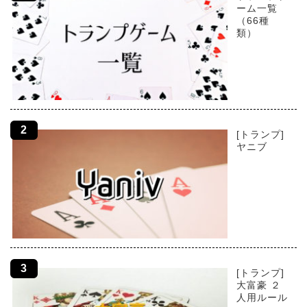
ーム一覧
（66種
類）
[トランプ]
ヤニブ
[トランプ]
大富豪 ２
人用ルール