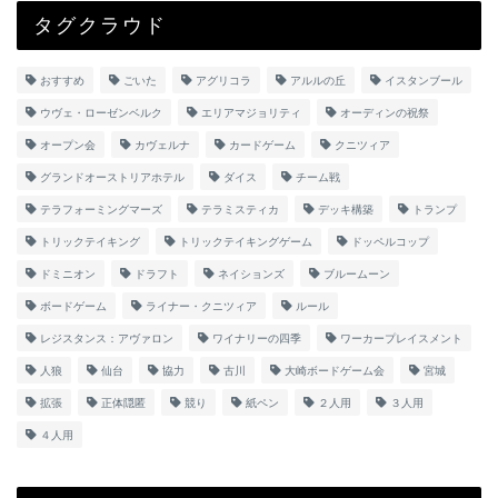
タグクラウド
おすすめ
ごいた
アグリコラ
アルルの丘
イスタンブール
ウヴェ・ローゼンベルク
エリアマジョリティ
オーディンの祝祭
オープン会
カヴェルナ
カードゲーム
クニツィア
グランドオーストリアホテル
ダイス
チーム戦
テラフォーミングマーズ
テラミスティカ
デッキ構築
トランプ
トリックテイキング
トリックテイキングゲーム
ドッペルコップ
ドミニオン
ドラフト
ネイションズ
ブルームーン
ボードゲーム
ライナー・クニツィア
ルール
レジスタンス：アヴァロン
ワイナリーの四季
ワーカープレイスメント
人狼
仙台
協力
古川
大崎ボードゲーム会
宮城
拡張
正体隠匿
競り
紙ペン
２人用
３人用
４人用