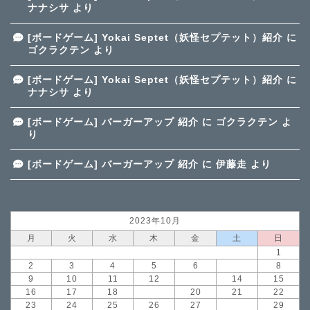
ナナシサ
より
[ボードゲーム] Yokai Septet（妖怪セプテット）紹介
に
ゴクラクテン
より
[ボードゲーム] Yokai Septet（妖怪セプテット）紹介
に
ナナシサ
より
[ボードゲーム] バーガーアップ 紹介
に
ゴクラクテン
よ
り
[ボードゲーム] バーガーアップ 紹介
に
伊藤走
より
2023年10月
月
火
水
木
金
土
日
1
2
3
4
5
6
7
8
9
10
11
12
13
14
15
16
17
18
19
20
21
22
23
24
25
26
27
28
29