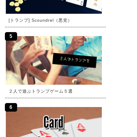
[トランプ] Scoundrel（悪党）
２人で遊ぶトランプゲーム５選