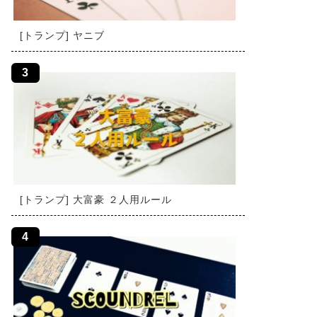
[トランプ] ヤニブ
[トランプ] 大富豪 ２人用ルール