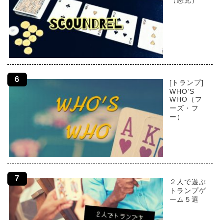
（悪党）
[トランプ]
WHO’S
WHO（フ
ーズ・フ
ー）
２人で遊ぶ
トランプゲ
ーム５選