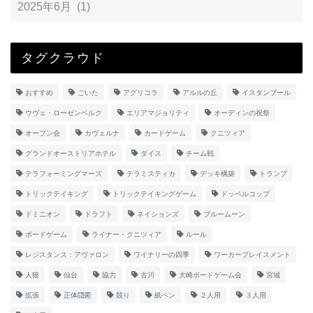
タグクラウド
おすすめ
ごいた
アグリコラ
アルルの丘
イスタンブール
ウヴェ・ローゼンベルク
エリアマジョリティ
オーディンの祝祭
オープン会
カヴェルナ
カードゲーム
クニツィア
グランドオーストリアホテル
ダイス
チーム戦
テラフォーミングマーズ
テラミスティカ
デッキ構築
トランプ
トリックテイキング
トリックテイキングゲーム
ドッペルコップ
ドミニオン
ドラフト
ネイションズ
ブルームーン
ボードゲーム
ライナー・クニツィア
ルール
レジスタンス：アヴァロン
ワイナリーの四季
ワーカープレイスメント
人狼
仙台
協力
古川
大崎ボードゲーム会
宮城
拡張
正体隠匿
競り
紙ペン
２人用
３人用