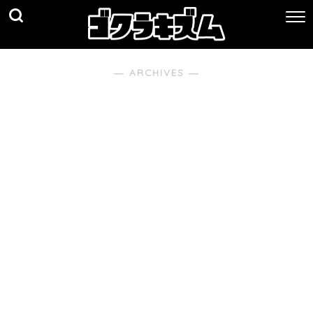
― ARCHIVES ―