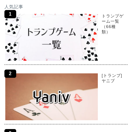
人気記事
トランプゲ
ーム一覧
（66種
類）
[トランプ]
ヤニブ