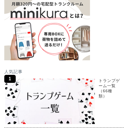
人気記事
トランプゲ
ーム一覧
（66種
類）