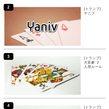
[トランプ]
ヤニブ
[トランプ]
大富豪 ２
人用ルール
[トランプ]