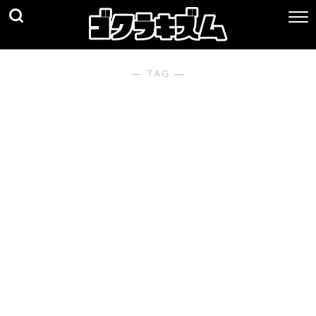
― TAG ―