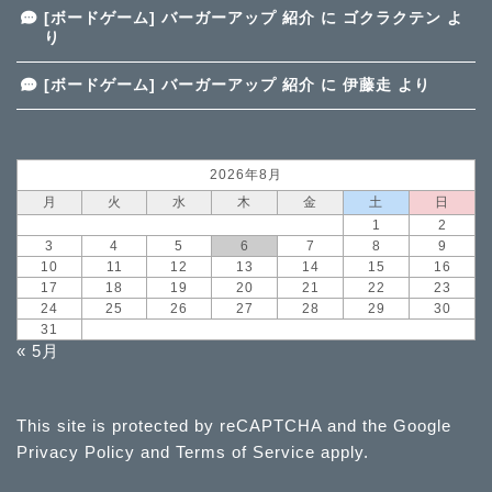
[ボードゲーム] バーガーアップ 紹介
に
ゴクラクテン
よ
り
[ボードゲーム] バーガーアップ 紹介
に
伊藤走
より
2026年8月
月
火
水
木
金
土
日
1
2
3
4
5
6
7
8
9
10
11
12
13
14
15
16
17
18
19
20
21
22
23
24
25
26
27
28
29
30
31
« 5月
This site is protected by reCAPTCHA and the Google
Privacy Policy
and
Terms of Service
apply.