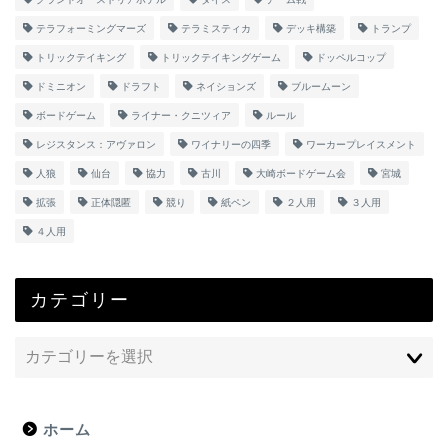
テラフォーミングマーズ
テラミスティカ
デッキ構築
トランプ
トリックテイキング
トリックテイキングゲーム
ドッペルコップ
ドミニオン
ドラフト
ネイションズ
ブルームーン
ボードゲーム
ライナー・クニツィア
ルール
レジスタンス：アヴァロン
ワイナリーの四季
ワーカープレイスメント
人狼
仙台
協力
古川
大崎ボードゲーム会
宮城
拡張
正体隠匿
競り
紙ペン
２人用
３人用
４人用
カテゴリー
ホーム