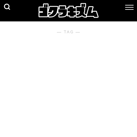
― TAG ―