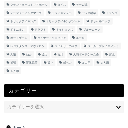
グランドオーストリアホテル
ダイス
チーム戦
テラフォーミングマーズ
テラミスティカ
デッキ構築
トランプ
トリックテイキング
トリックテイキングゲーム
ドッペルコップ
ドミニオン
ドラフト
ネイションズ
ブルームーン
ボードゲーム
ライナー・クニツィア
ルール
レジスタンス：アヴァロン
ワイナリーの四季
ワーカープレイスメント
人狼
仙台
協力
古川
大崎ボードゲーム会
宮城
拡張
正体隠匿
競り
紙ペン
２人用
３人用
４人用
カテゴリー
ホーム