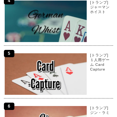
[トランプ]
ジャーマン
ホイスト
[トランプ]
１人用ゲー
ム Card
Capture
[トランプ]
ジン・ラミ