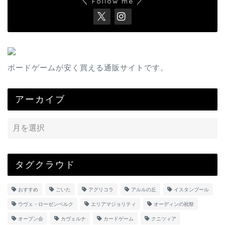
＼ Follow me ／
ボードゲームが安く買える通販サイトです。
アーカイブ
タグクラウド
おすすめ
ごいた
アグリコラ
アルルの丘
イスタンブール
ウヴェ・ローゼンベルク
エリアマジョリティ
オーディンの祝祭
オープン会
カヴェルナ
カードゲーム
クニツィア