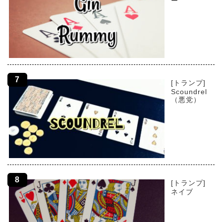
ー
[トランプ]
Scoundrel
（悪党）
[トランプ]
ネイブ