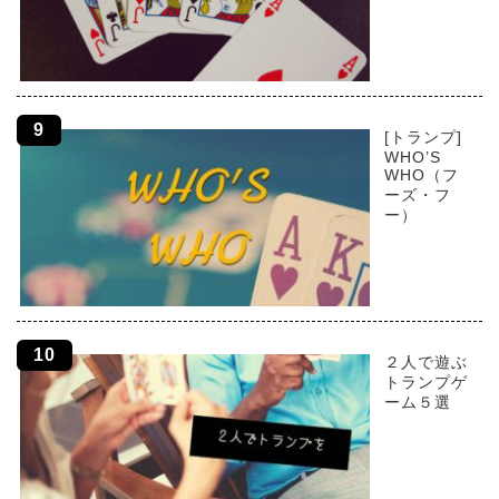
[トランプ]
WHO’S
WHO（フ
ーズ・フ
ー）
２人で遊ぶ
トランプゲ
ーム５選