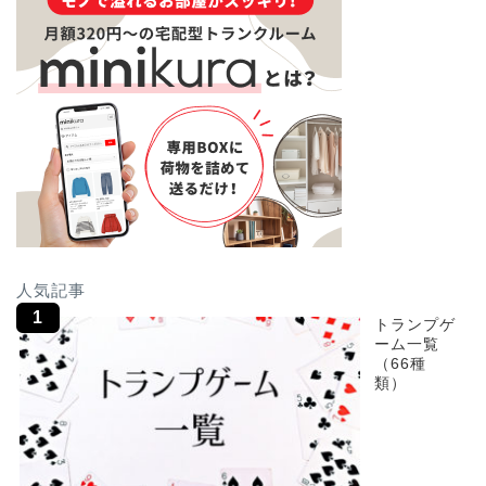
人気記事
トランプゲ
ーム一覧
（66種
類）