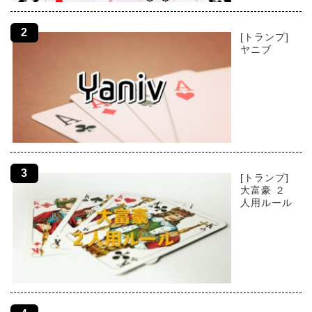
[トランプ]
ヤニブ
[トランプ]
大富豪 ２
人用ルール