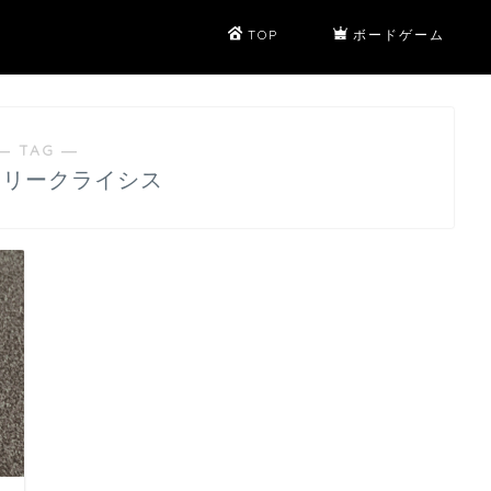
TOP
ボードゲーム
― TAG ―
サリークライシス