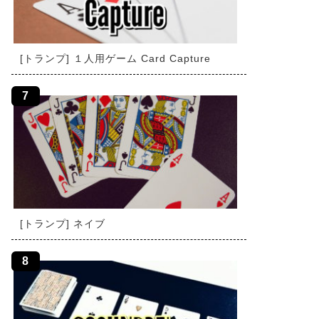
[トランプ] １人用ゲーム Card Capture
[トランプ] ネイブ