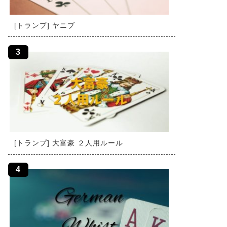
[トランプ] ヤニブ
[トランプ] 大富豪 ２人用ルール