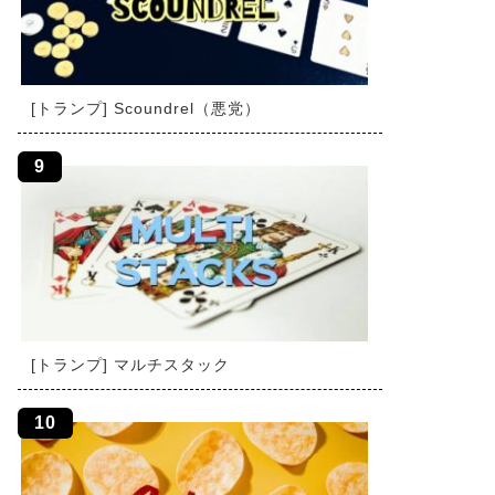
[トランプ] Scoundrel（悪党）
[トランプ] マルチスタック