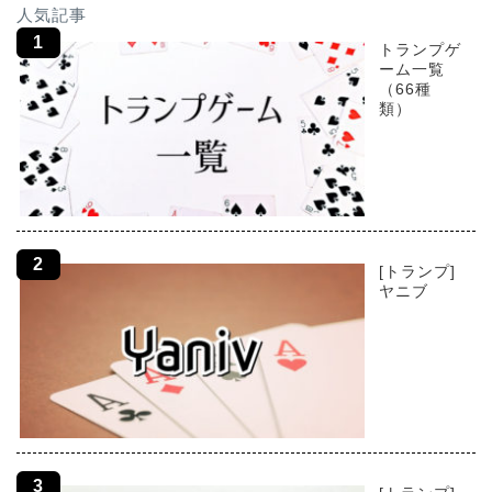
人気記事
トランプゲ
ーム一覧
（66種
類）
[トランプ]
ヤニブ