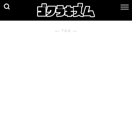
― TAG ―