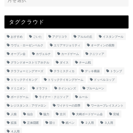
タグクラウド
おすすめ
ごいた
アグリコラ
アルルの丘
イスタンブール
ウヴェ・ローゼンベルク
エリアマジョリティ
オーディンの祝祭
オープン会
カヴェルナ
カードゲーム
クニツィア
グランドオーストリアホテル
ダイス
チーム戦
テラフォーミングマーズ
テラミスティカ
デッキ構築
トランプ
トリックテイキング
トリックテイキングゲーム
ドッペルコップ
ドミニオン
ドラフト
ネイションズ
ブルームーン
ボードゲーム
ライナー・クニツィア
ルール
レジスタンス：アヴァロン
ワイナリーの四季
ワーカープレイスメント
人狼
仙台
協力
古川
大崎ボードゲーム会
宮城
拡張
正体隠匿
競り
紙ペン
２人用
３人用
４人用