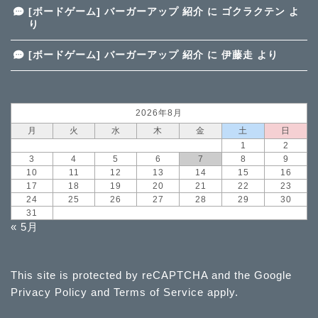
[ボードゲーム] バーガーアップ 紹介
に
ゴクラクテン
よ
り
[ボードゲーム] バーガーアップ 紹介
に
伊藤走
より
2026年8月
月
火
水
木
金
土
日
1
2
3
4
5
6
7
8
9
10
11
12
13
14
15
16
17
18
19
20
21
22
23
24
25
26
27
28
29
30
31
« 5月
This site is protected by reCAPTCHA and the Google
Privacy Policy
and
Terms of Service
apply.