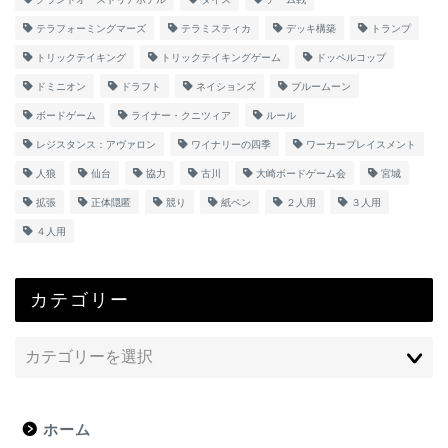
テラフォーミングマーズ
テラミスティカ
デッキ構築
トランプ
トリックテイキング
トリックテイキングゲーム
ドッペルコップ
ドミニオン
ドラフト
ネイションズ
ブルームーン
ボードゲーム
ライナー・クニツィア
ルール
レジスタンス：アヴァロン
ワイナリーの四季
ワーカープレイスメント
人狼
仙台
協力
古川
大崎ボードゲーム会
宮城
拡張
正体隠匿
競り
紙ペン
２人用
３人用
４人用
カテゴリー
ホーム