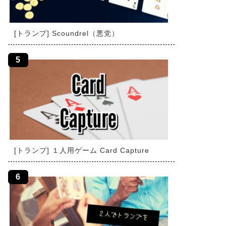
[トランプ] Scoundrel（悪党）
[トランプ] １人用ゲーム Card Capture