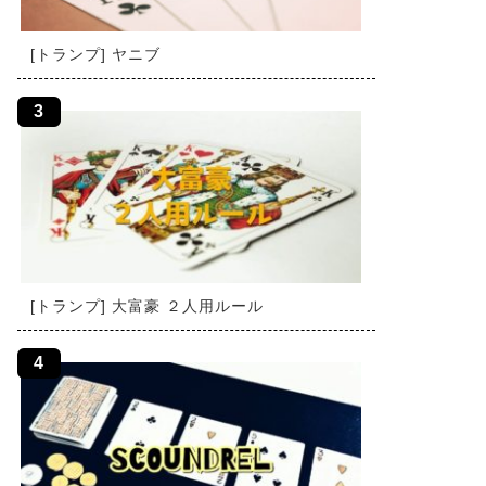
[トランプ] ヤニブ
[トランプ] 大富豪 ２人用ルール