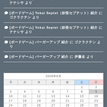
ナナシサ
より
[ボードゲーム] Yokai Septet（妖怪セプテット）紹介
に
ゴクラクテン
より
[ボードゲーム] Yokai Septet（妖怪セプテット）紹介
に
ナナシサ
より
[ボードゲーム] バーガーアップ 紹介
に
ゴクラクテン
よ
り
[ボードゲーム] バーガーアップ 紹介
に
伊藤走
より
2026年8月
月
火
水
木
金
土
日
1
2
3
4
5
6
7
8
9
10
11
12
13
14
15
16
17
18
19
20
21
22
23
24
25
26
27
28
29
30