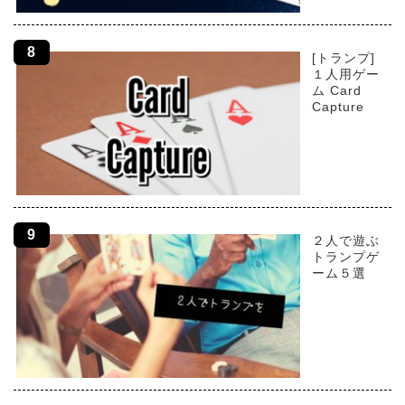
[トランプ]
１人用ゲー
ム Card
Capture
２人で遊ぶ
トランプゲ
ーム５選