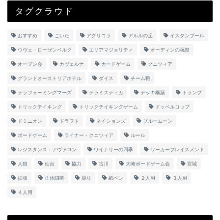
タグクラウド
おすすめ
ごいた
アグリコラ
アルルの丘
イスタンブール
ウヴェ・ローゼンベルク
エリアマジョリティ
オーディンの祝祭
オープン会
カヴェルナ
カードゲーム
クニツィア
グランドオーストリアホテル
ダイス
チーム戦
テラフォーミングマーズ
テラミスティカ
デッキ構築
トランプ
トリックテイキング
トリックテイキングゲーム
ドッペルコップ
ドミニオン
ドラフト
ネイションズ
ブルームーン
ボードゲーム
ライナー・クニツィア
ルール
レジスタンス：アヴァロン
ワイナリーの四季
ワーカープレイスメント
人狼
仙台
協力
古川
大崎ボードゲーム会
宮城
拡張
正体隠匿
競り
紙ペン
２人用
３人用
４人用