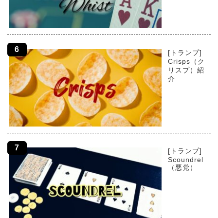
[トランプ]
Crisps（ク
リスプ）紹
介
[トランプ]
Scoundrel
（悪党）