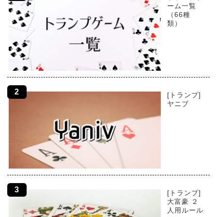
ーム一覧
（66種
類）
[トランプ]
ヤニブ
[トランプ]
大富豪 ２
人用ルール