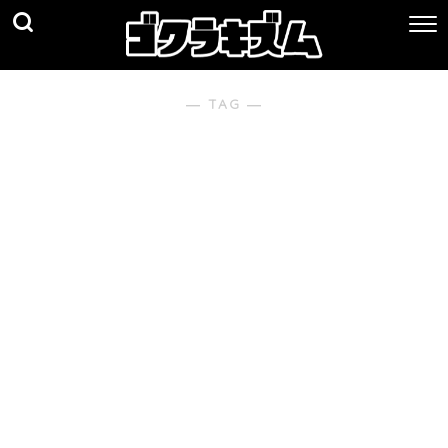
― TAG ―