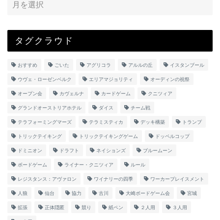
タグクラウド
おすすめ
ごいた
アグリコラ
アルルの丘
イスタンブール
ウヴェ・ローゼンベルク
エリアマジョリティ
オーディンの祝祭
オープン会
カヴェルナ
カードゲーム
クニツィア
グランドオーストリアホテル
ダイス
チーム戦
テラフォーミングマーズ
テラミスティカ
デッキ構築
トランプ
トリックテイキング
トリックテイキングゲーム
ドッペルコップ
ドミニオン
ドラフト
ネイションズ
ブルームーン
ボードゲーム
ライナー・クニツィア
ルール
レジスタンス：アヴァロン
ワイナリーの四季
ワーカープレイスメント
人狼
仙台
協力
古川
大崎ボードゲーム会
宮城
拡張
正体隠匿
競り
紙ペン
２人用
３人用