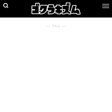
― TAG ―