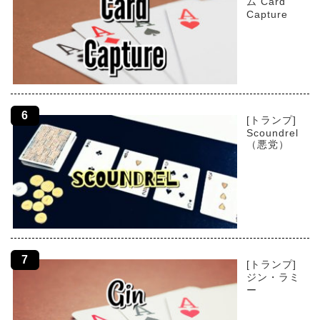
ム Card
Capture
[トランプ]
Scoundrel
（悪党）
[トランプ]
ジン・ラミ
ー