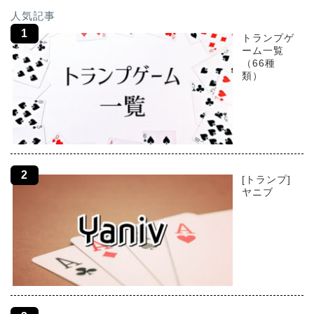
人気記事
トランプゲ
ーム一覧
（66種
類）
[トランプ]
ヤニブ