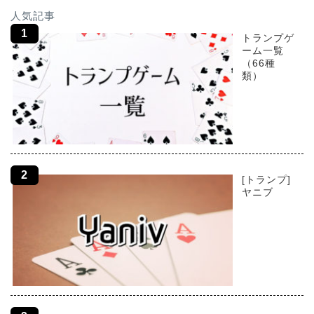
人気記事
トランプゲ
ーム一覧
（66種
類）
[トランプ]
ヤニブ