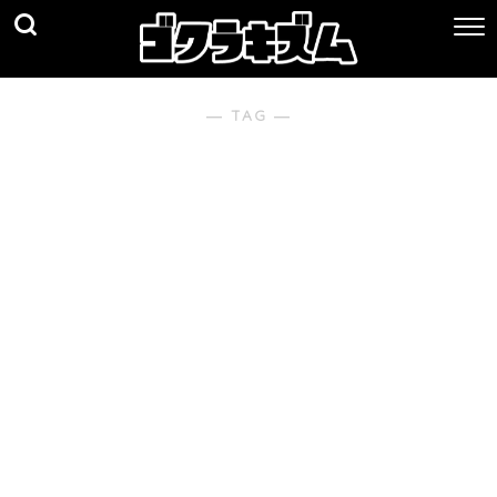
― TAG ―