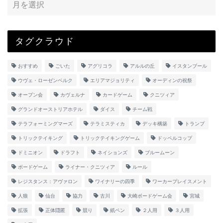
タグクラウド
おすすめ
ごいた
アグリコラ
アルルの丘
イスタンブール
ウヴェ・ローゼンベルク
エリアマジョリティ
オーディンの祝祭
オープン会
カヴェルナ
カードゲーム
クニツィア
グランドオーストリアホテル
ダイス
チーム戦
テラフォーミングマーズ
テラミスティカ
デッキ構築
トランプ
トリックテイキング
トリックテイキングゲーム
ドッペルコップ
ドミニオン
ドラフト
ネイションズ
ブルームーン
ボードゲーム
ライナー・クニツィア
ルール
レジスタンス：アヴァロン
ワイナリーの四季
ワーカープレイスメント
人狼
仙台
協力
古川
大崎ボードゲーム会
宮城
拡張
正体隠匿
競り
紙ペン
２人用
３人用