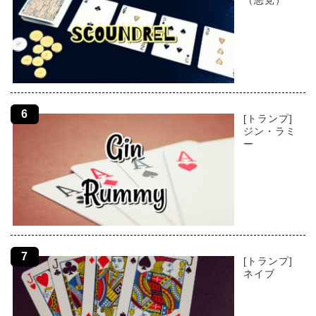
（悪党）
[トランプ]
ジン・ラミ
ー
[トランプ]
ネイブ