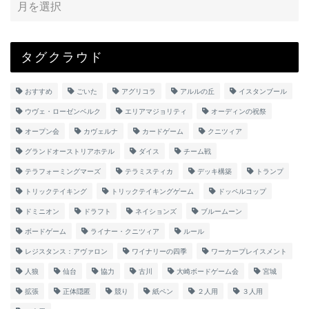
タグクラウド
おすすめ
ごいた
アグリコラ
アルルの丘
イスタンブール
ウヴェ・ローゼンベルク
エリアマジョリティ
オーディンの祝祭
オープン会
カヴェルナ
カードゲーム
クニツィア
グランドオーストリアホテル
ダイス
チーム戦
テラフォーミングマーズ
テラミスティカ
デッキ構築
トランプ
トリックテイキング
トリックテイキングゲーム
ドッペルコップ
ドミニオン
ドラフト
ネイションズ
ブルームーン
ボードゲーム
ライナー・クニツィア
ルール
レジスタンス：アヴァロン
ワイナリーの四季
ワーカープレイスメント
人狼
仙台
協力
古川
大崎ボードゲーム会
宮城
拡張
正体隠匿
競り
紙ペン
２人用
３人用