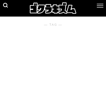
― TAG ―