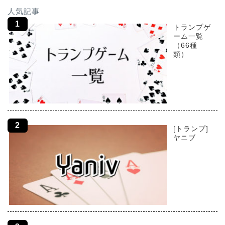
人気記事
トランプゲ
ーム一覧
（66種
類）
[トランプ]
ヤニブ