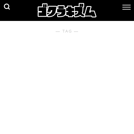
― TAG ―