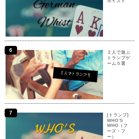
ホイスト
２人で遊ぶ
トランプゲ
ーム５選
[トランプ]
WHO’S
WHO（フ
ーズ・フ
ー）