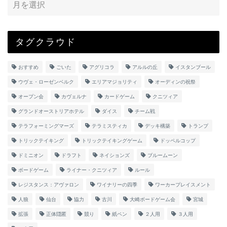
タグクラウド
おすすめ
ごいた
アグリコラ
アルルの丘
イスタンブール
ウヴェ・ローゼンベルク
エリアマジョリティ
オーディンの祝祭
オープン会
カヴェルナ
カードゲーム
クニツィア
グランドオーストリアホテル
ダイス
チーム戦
テラフォーミングマーズ
テラミスティカ
デッキ構築
トランプ
トリックテイキング
トリックテイキングゲーム
ドッペルコップ
ドミニオン
ドラフト
ネイションズ
ブルームーン
ボードゲーム
ライナー・クニツィア
ルール
レジスタンス：アヴァロン
ワイナリーの四季
ワーカープレイスメント
人狼
仙台
協力
古川
大崎ボードゲーム会
宮城
拡張
正体隠匿
競り
紙ペン
２人用
３人用