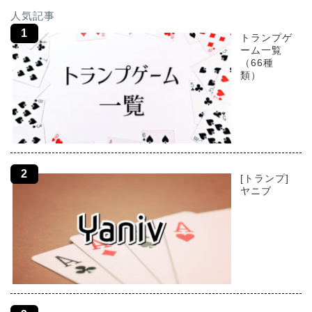
人気記事
トランプゲ
ーム一覧
（66種
類）
[トランプ]
ヤニブ