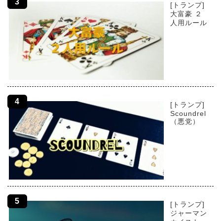
[トランプ]
大富豪 ２
人用ルール
[トランプ]
Scoundrel
（悪党）
[トランプ]
ジャーマン