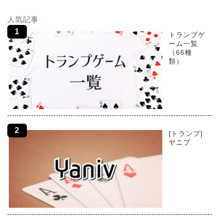
人気記事
トランプゲ
ーム一覧
（66種
類）
[トランプ]
ヤニブ