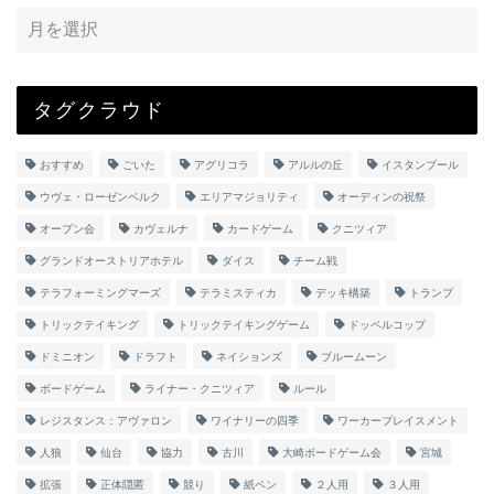
タグクラウド
おすすめ
ごいた
アグリコラ
アルルの丘
イスタンブール
ウヴェ・ローゼンベルク
エリアマジョリティ
オーディンの祝祭
オープン会
カヴェルナ
カードゲーム
クニツィア
グランドオーストリアホテル
ダイス
チーム戦
テラフォーミングマーズ
テラミスティカ
デッキ構築
トランプ
トリックテイキング
トリックテイキングゲーム
ドッペルコップ
ドミニオン
ドラフト
ネイションズ
ブルームーン
ボードゲーム
ライナー・クニツィア
ルール
レジスタンス：アヴァロン
ワイナリーの四季
ワーカープレイスメント
人狼
仙台
協力
古川
大崎ボードゲーム会
宮城
拡張
正体隠匿
競り
紙ペン
２人用
３人用