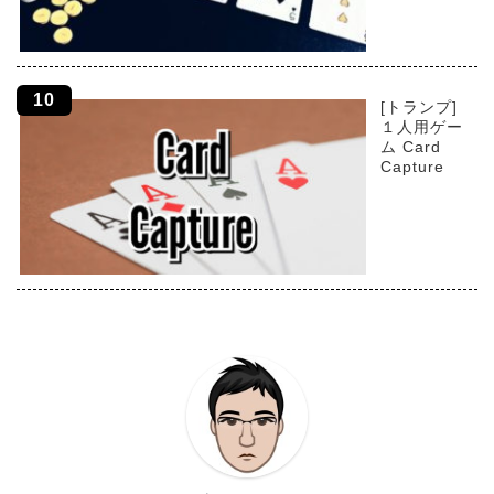
[トランプ]
１人用ゲー
ム Card
Capture