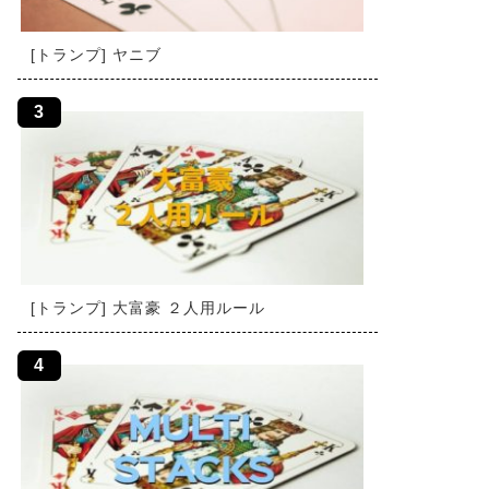
[トランプ] ヤニブ
[トランプ] 大富豪 ２人用ルール