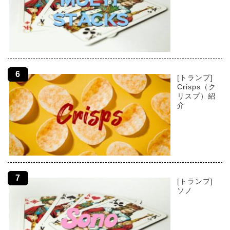
[トランプ]
Crisps（ク
リスプ）紹
介
[トランプ]
ソノ