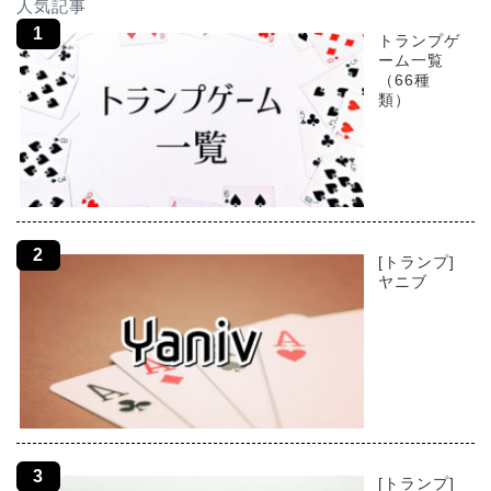
人気記事
トランプゲ
ーム一覧
（66種
類）
[トランプ]
ヤニブ
[トランプ]