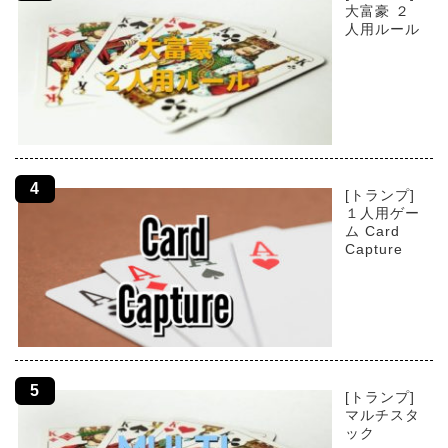
大富豪 ２
人用ルール
[トランプ]
１人用ゲー
ム Card
Capture
[トランプ]
マルチスタ
ック