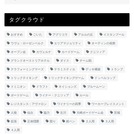
タグクラウド
おすすめ
ごいた
アグリコラ
アルルの丘
イスタンブール
ウヴェ・ローゼンベルク
エリアマジョリティ
オーディンの祝祭
オープン会
カヴェルナ
カードゲーム
クニツィア
グランドオーストリアホテル
ダイス
チーム戦
テラフォーミングマーズ
テラミスティカ
デッキ構築
トランプ
トリックテイキング
トリックテイキングゲーム
ドッペルコップ
ドミニオン
ドラフト
ネイションズ
ブルームーン
ボードゲーム
ライナー・クニツィア
ルール
レジスタンス：アヴァロン
ワイナリーの四季
ワーカープレイスメント
人狼
仙台
協力
古川
大崎ボードゲーム会
宮城
拡張
正体隠匿
競り
紙ペン
２人用
３人用
４人用