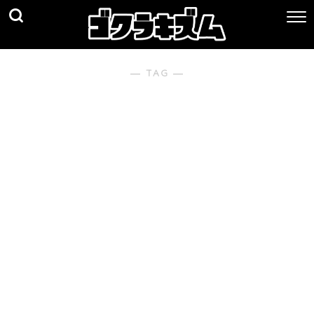
― TAG ―