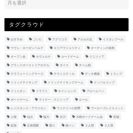
タグクラウド
おすすめ
ごいた
アグリコラ
アルルの丘
イスタンブール
ウヴェ・ローゼンベルク
エリアマジョリティ
オーディンの祝祭
オープン会
カヴェルナ
カードゲーム
クニツィア
グランドオーストリアホテル
ダイス
チーム戦
テラフォーミングマーズ
テラミスティカ
デッキ構築
トランプ
トリックテイキング
トリックテイキングゲーム
ドッペルコップ
ドミニオン
ドラフト
ネイションズ
ブルームーン
ボードゲーム
ライナー・クニツィア
ルール
レジスタンス：アヴァロン
ワイナリーの四季
ワーカープレイスメント
人狼
仙台
協力
古川
大崎ボードゲーム会
宮城
拡張
正体隠匿
競り
紙ペン
２人用
３人用