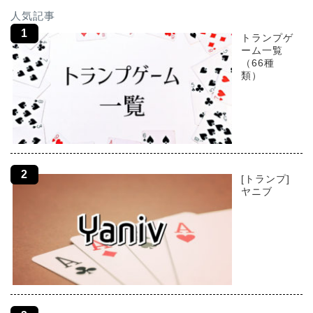
人気記事
トランプゲ
ーム一覧
（66種
類）
[トランプ]
ヤニブ