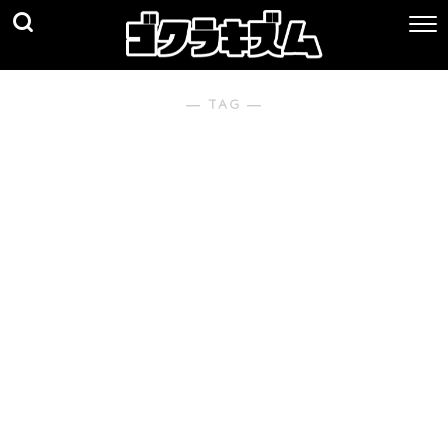
― TAG ―