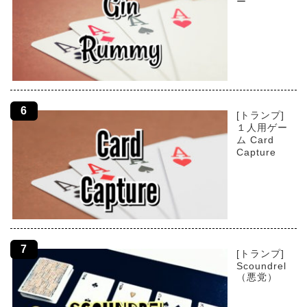
ー
[トランプ]
１人用ゲー
ム Card
Capture
[トランプ]
Scoundrel
（悪党）