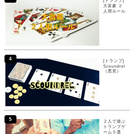
[トランプ]
大富豪 ２
人用ルール
[トランプ]
Scoundrel
（悪党）
２人で遊ぶ
トランプゲ
ーム５選