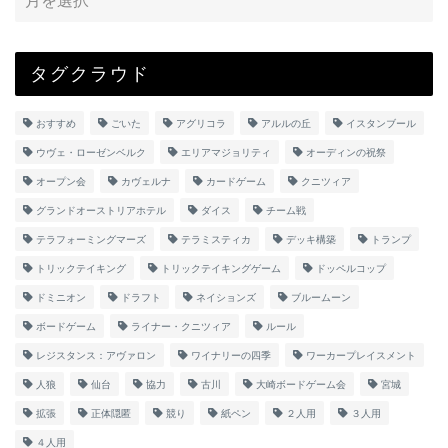
タグクラウド
おすすめ
ごいた
アグリコラ
アルルの丘
イスタンブール
ウヴェ・ローゼンベルク
エリアマジョリティ
オーディンの祝祭
オープン会
カヴェルナ
カードゲーム
クニツィア
グランドオーストリアホテル
ダイス
チーム戦
テラフォーミングマーズ
テラミスティカ
デッキ構築
トランプ
トリックテイキング
トリックテイキングゲーム
ドッペルコップ
ドミニオン
ドラフト
ネイションズ
ブルームーン
ボードゲーム
ライナー・クニツィア
ルール
レジスタンス：アヴァロン
ワイナリーの四季
ワーカープレイスメント
人狼
仙台
協力
古川
大崎ボードゲーム会
宮城
拡張
正体隠匿
競り
紙ペン
２人用
３人用
４人用