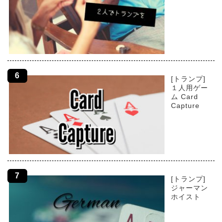
[トランプ]
１人用ゲー
ム Card
Capture
[トランプ]
ジャーマン
ホイスト