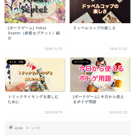
[ボードゲーム] Yokai
ドッペルコップの楽しさ
Septet（妖怪セプテット）紹
介
2018/11/25
2016/12/01
まとめ・特集
ボードゲーム
トリックテイキングを楽しむ
[ボードゲーム] 今日から使え
ために
るボドゲ用語
2015/09/15
2015/02/05
HOME
トリテ