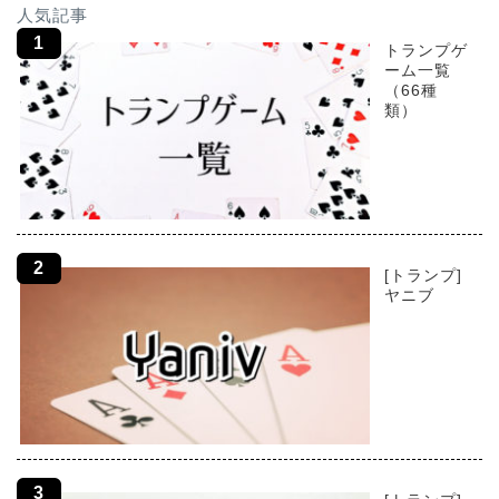
人気記事
トランプゲ
ーム一覧
（66種
類）
[トランプ]
ヤニブ