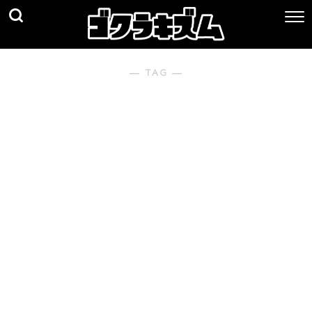
― TAG ―