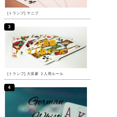
[トランプ] ヤニブ
[トランプ] 大富豪 ２人用ルール