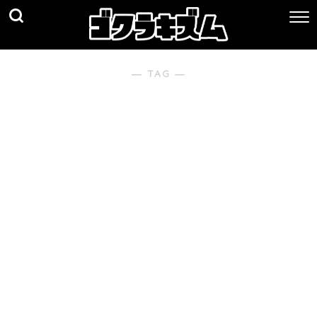
― TAG ―