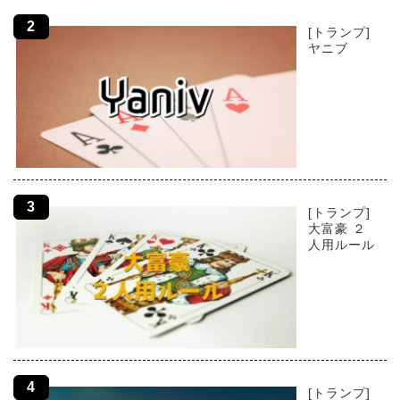
[トランプ]
ヤニブ
[トランプ]
大富豪 ２
人用ルール
[トランプ]