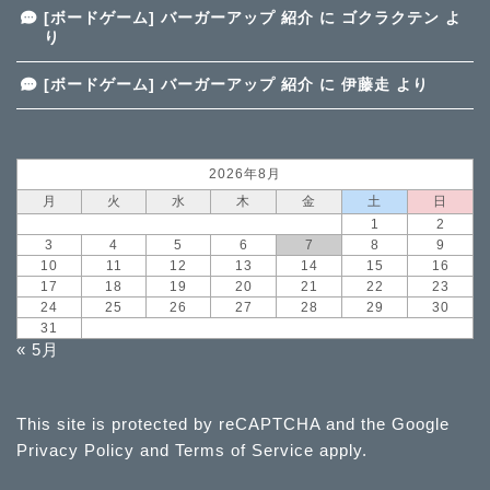
[ボードゲーム] バーガーアップ 紹介
に
ゴクラクテン
よ
り
[ボードゲーム] バーガーアップ 紹介
に
伊藤走
より
2026年8月
月
火
水
木
金
土
日
1
2
3
4
5
6
7
8
9
10
11
12
13
14
15
16
17
18
19
20
21
22
23
24
25
26
27
28
29
30
31
« 5月
This site is protected by reCAPTCHA and the Google
Privacy Policy
and
Terms of Service
apply.