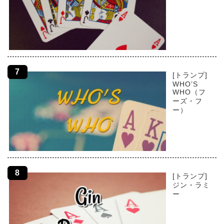
[トランプ]
WHO’S
WHO（フ
ーズ・フ
ー）
[トランプ]
ジン・ラミ
ー