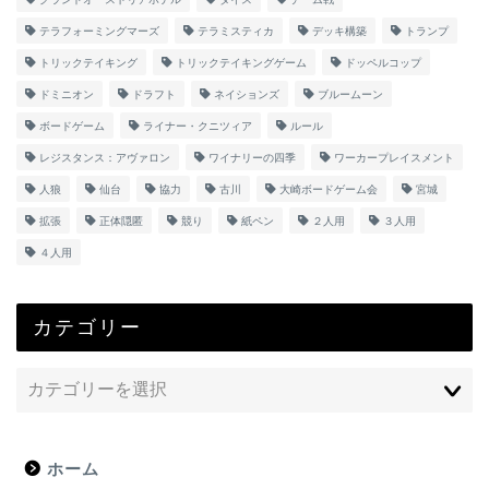
テラフォーミングマーズ
テラミスティカ
デッキ構築
トランプ
トリックテイキング
トリックテイキングゲーム
ドッペルコップ
ドミニオン
ドラフト
ネイションズ
ブルームーン
ボードゲーム
ライナー・クニツィア
ルール
レジスタンス：アヴァロン
ワイナリーの四季
ワーカープレイスメント
人狼
仙台
協力
古川
大崎ボードゲーム会
宮城
拡張
正体隠匿
競り
紙ペン
２人用
３人用
４人用
カテゴリー
ホーム