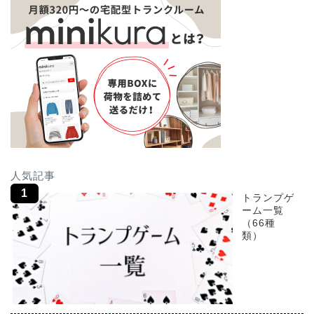
人気記事
トランプゲ
ーム一覧
（66種
類）