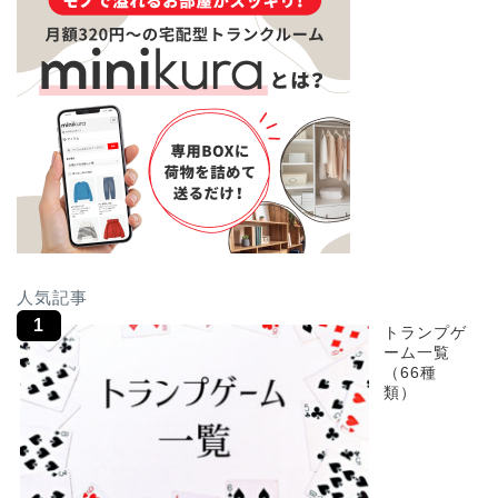
人気記事
トランプゲ
ーム一覧
（66種
類）