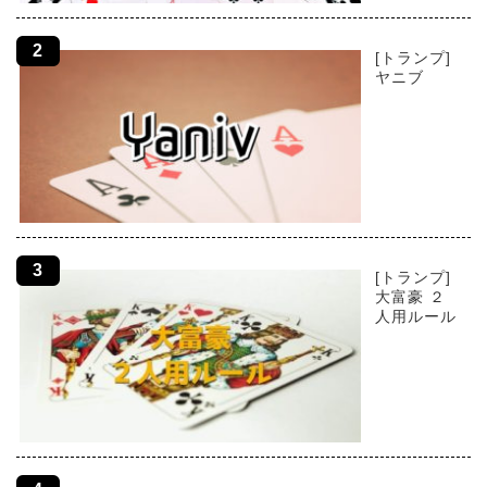
[トランプ]
ヤニブ
[トランプ]
大富豪 ２
人用ルール