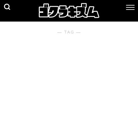
― TAG ―