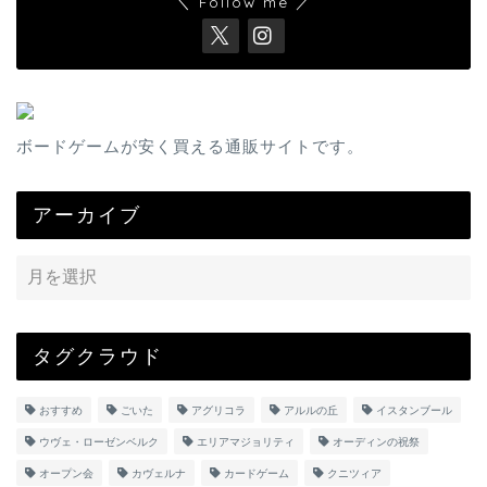
＼ Follow me ／
ボードゲームが安く買える通販サイトです。
アーカイブ
タグクラウド
おすすめ
ごいた
アグリコラ
アルルの丘
イスタンブール
ウヴェ・ローゼンベルク
エリアマジョリティ
オーディンの祝祭
オープン会
カヴェルナ
カードゲーム
クニツィア