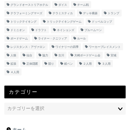
グランドオーストリアホテル
ダイス
チーム戦
テラフォーミングマーズ
テラミスティカ
デッキ構築
トランプ
トリックテイキング
トリックテイキングゲーム
ドッペルコップ
ドミニオン
ドラフト
ネイションズ
ブルームーン
ボードゲーム
ライナー・クニツィア
ルール
レジスタンス：アヴァロン
ワイナリーの四季
ワーカープレイスメント
人狼
仙台
協力
古川
大崎ボードゲーム会
宮城
拡張
正体隠匿
競り
紙ペン
２人用
３人用
４人用
カテゴリー
ホーム