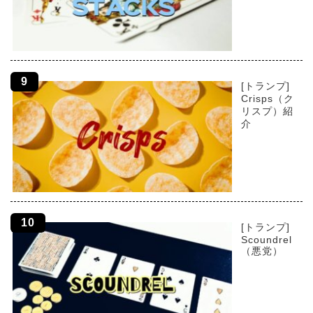
[トランプ]
Crisps（ク
リスプ）紹
介
[トランプ]
Scoundrel
（悪党）