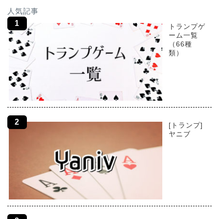
人気記事
トランプゲ
ーム一覧
（66種
類）
[トランプ]
ヤニブ