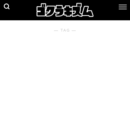
― TAG ―