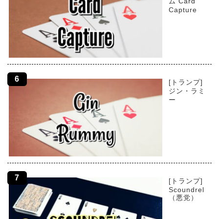
ム Card
Capture
[トランプ]
ジン・ラミ
ー
[トランプ]
Scoundrel
（悪党）