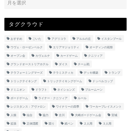
タグクラウド
おすすめ
ごいた
アグリコラ
アルルの丘
イスタンブール
ウヴェ・ローゼンベルク
エリアマジョリティ
オーディンの祝祭
オープン会
カヴェルナ
カードゲーム
クニツィア
グランドオーストリアホテル
ダイス
チーム戦
テラフォーミングマーズ
テラミスティカ
デッキ構築
トランプ
トリックテイキング
トリックテイキングゲーム
ドッペルコップ
ドミニオン
ドラフト
ネイションズ
ブルームーン
ボードゲーム
ライナー・クニツィア
ルール
レジスタンス：アヴァロン
ワイナリーの四季
ワーカープレイスメント
人狼
仙台
協力
古川
大崎ボードゲーム会
宮城
拡張
正体隠匿
競り
紙ペン
２人用
３人用