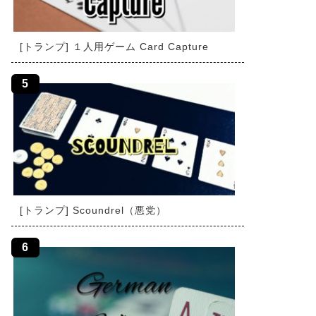
[トランプ] １人用ゲーム Card Capture
[トランプ] Scoundrel（悪党）