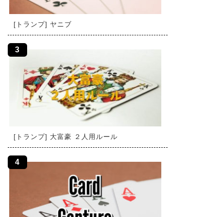
[トランプ] ヤニブ
[トランプ] 大富豪 ２人用ルール