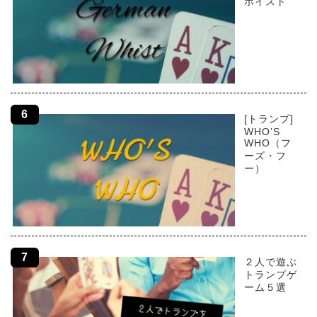
ホイスト
[トランプ]
WHO’S
WHO（フ
ーズ・フ
ー）
２人で遊ぶ
トランプゲ
ーム５選