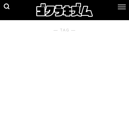
― TAG ―