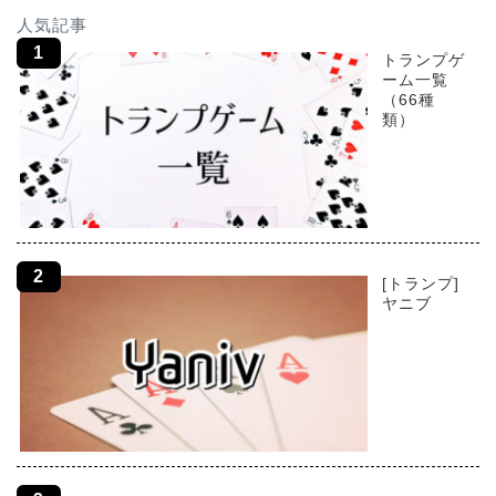
人気記事
トランプゲ
ーム一覧
（66種
類）
[トランプ]
ヤニブ