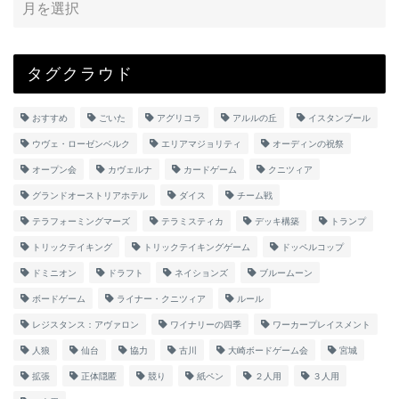
タグクラウド
おすすめ
ごいた
アグリコラ
アルルの丘
イスタンブール
ウヴェ・ローゼンベルク
エリアマジョリティ
オーディンの祝祭
オープン会
カヴェルナ
カードゲーム
クニツィア
グランドオーストリアホテル
ダイス
チーム戦
テラフォーミングマーズ
テラミスティカ
デッキ構築
トランプ
トリックテイキング
トリックテイキングゲーム
ドッペルコップ
ドミニオン
ドラフト
ネイションズ
ブルームーン
ボードゲーム
ライナー・クニツィア
ルール
レジスタンス：アヴァロン
ワイナリーの四季
ワーカープレイスメント
人狼
仙台
協力
古川
大崎ボードゲーム会
宮城
拡張
正体隠匿
競り
紙ペン
２人用
３人用