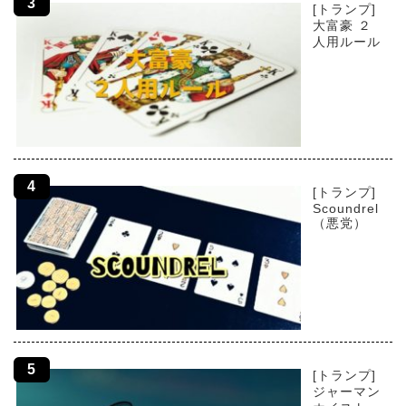
[トランプ]
大富豪 ２
人用ルール
[トランプ]
Scoundrel
（悪党）
[トランプ]
ジャーマン