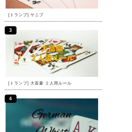
[トランプ] ヤニブ
[トランプ] 大富豪 ２人用ルール