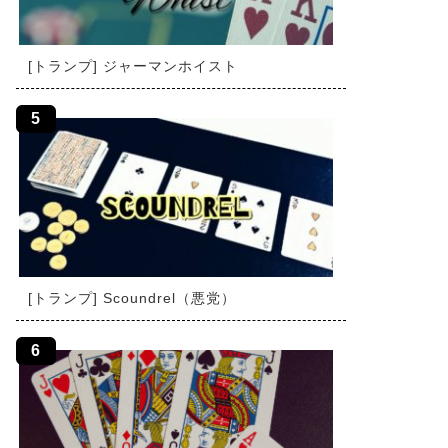
[トランプ] ジャーマンホイスト
[トランプ] Scoundrel（悪党）