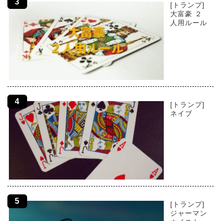
[トランプ]
大富豪 ２
人用ルール
[トランプ]
ネイブ
[トランプ]
ジャーマン