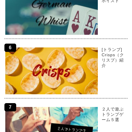
ホイスト
[トランプ]
Crisps（ク
リスプ）紹
介
２人で遊ぶ
トランプゲ
ーム５選