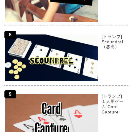
[トランプ]
Scoundrel
（悪党）
[トランプ]
１人用ゲー
ム Card
Capture