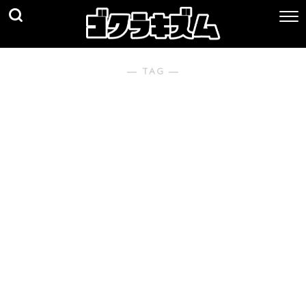
― TAG ―