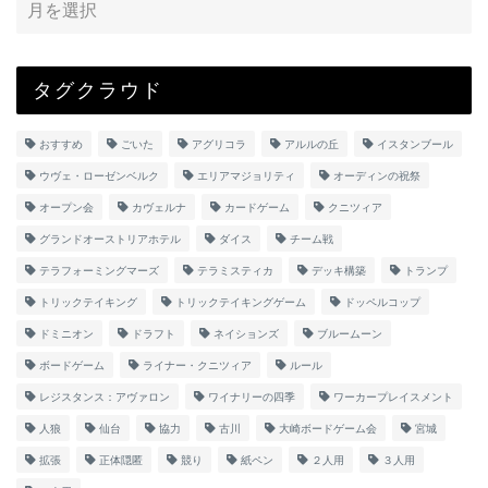
タグクラウド
おすすめ
ごいた
アグリコラ
アルルの丘
イスタンブール
ウヴェ・ローゼンベルク
エリアマジョリティ
オーディンの祝祭
オープン会
カヴェルナ
カードゲーム
クニツィア
グランドオーストリアホテル
ダイス
チーム戦
テラフォーミングマーズ
テラミスティカ
デッキ構築
トランプ
トリックテイキング
トリックテイキングゲーム
ドッペルコップ
ドミニオン
ドラフト
ネイションズ
ブルームーン
ボードゲーム
ライナー・クニツィア
ルール
レジスタンス：アヴァロン
ワイナリーの四季
ワーカープレイスメント
人狼
仙台
協力
古川
大崎ボードゲーム会
宮城
拡張
正体隠匿
競り
紙ペン
２人用
３人用