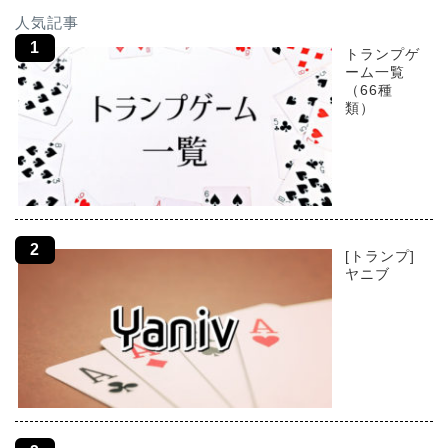
人気記事
トランプゲ
ーム一覧
（66種
類）
[トランプ]
ヤニブ