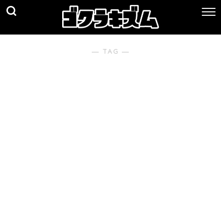
― TAG ―