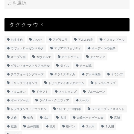
タグクラウド
おすすめ
ごいた
アグリコラ
アルルの丘
イスタンブール
ウヴェ・ローゼンベルク
エリアマジョリティ
オーディンの祝祭
オープン会
カヴェルナ
カードゲーム
クニツィア
グランドオーストリアホテル
ダイス
チーム戦
テラフォーミングマーズ
テラミスティカ
デッキ構築
トランプ
トリックテイキング
トリックテイキングゲーム
ドッペルコップ
ドミニオン
ドラフト
ネイションズ
ブルームーン
ボードゲーム
ライナー・クニツィア
ルール
レジスタンス：アヴァロン
ワイナリーの四季
ワーカープレイスメント
人狼
仙台
協力
古川
大崎ボードゲーム会
宮城
拡張
正体隠匿
競り
紙ペン
２人用
３人用