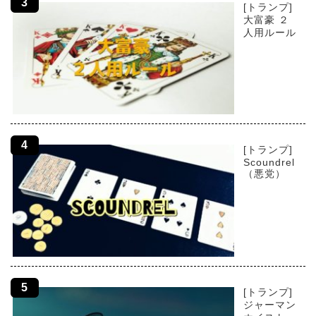
[トランプ]
大富豪 ２
人用ルール
[トランプ]
Scoundrel
（悪党）
[トランプ]
ジャーマン