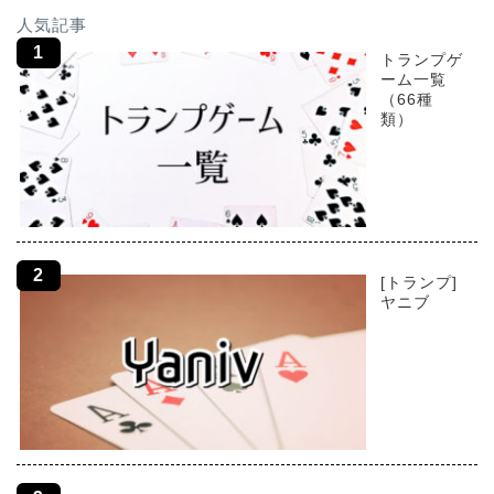
人気記事
トランプゲ
ーム一覧
（66種
類）
[トランプ]
ヤニブ