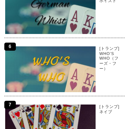
ホイスト
[トランプ]
WHO’S
WHO（フ
ーズ・フ
ー）
[トランプ]
ネイブ