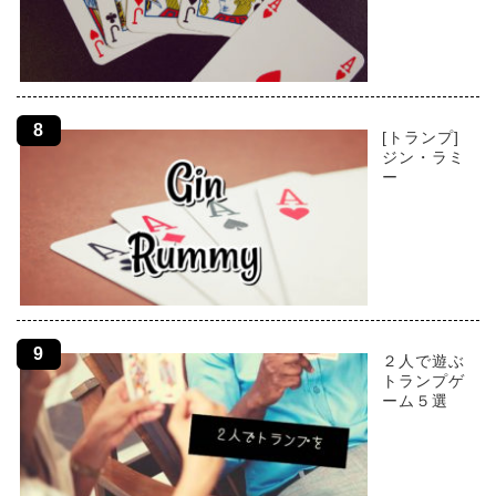
[トランプ]
ジン・ラミ
ー
２人で遊ぶ
トランプゲ
ーム５選