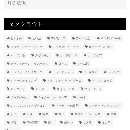
タグクラウド
おすすめ
ごいた
アグリコラ
アルルの丘
イスタンブール
ウヴェ・ローゼンベルク
エリアマジョリティ
オーディンの祝祭
オープン会
カヴェルナ
カードゲーム
クニツィア
グランドオーストリアホテル
ダイス
チーム戦
テラフォーミングマーズ
テラミスティカ
デッキ構築
トランプ
トリックテイキング
トリックテイキングゲーム
ドッペルコップ
ドミニオン
ドラフト
ネイションズ
ブルームーン
ボードゲーム
ライナー・クニツィア
ルール
レジスタンス：アヴァロン
ワイナリーの四季
ワーカープレイスメント
人狼
仙台
協力
古川
大崎ボードゲーム会
宮城
拡張
正体隠匿
競り
紙ペン
２人用
３人用