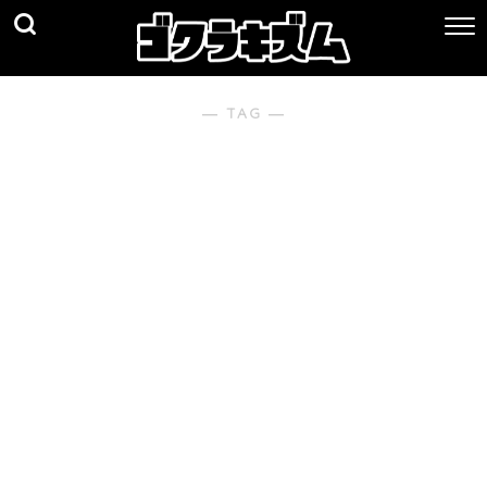
― TAG ―