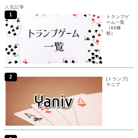
人気記事
トランプゲ
ーム一覧
（66種
類）
[トランプ]
ヤニブ