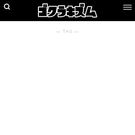
― TAG ―