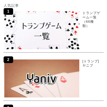
人気記事
トランプゲ
ーム一覧
（66種
類）
[トランプ]
ヤニブ