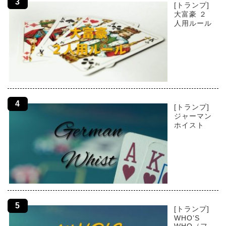
[トランプ]
大富豪 ２
人用ルール
[トランプ]
ジャーマン
ホイスト
[トランプ]
WHO’S