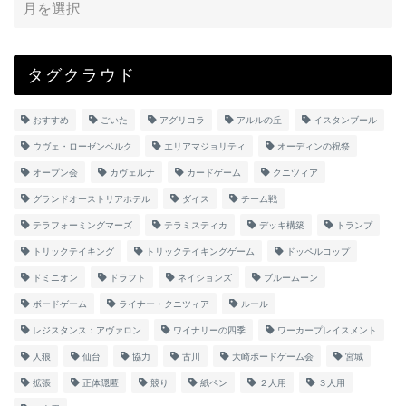
タグクラウド
おすすめ
ごいた
アグリコラ
アルルの丘
イスタンブール
ウヴェ・ローゼンベルク
エリアマジョリティ
オーディンの祝祭
オープン会
カヴェルナ
カードゲーム
クニツィア
グランドオーストリアホテル
ダイス
チーム戦
テラフォーミングマーズ
テラミスティカ
デッキ構築
トランプ
トリックテイキング
トリックテイキングゲーム
ドッペルコップ
ドミニオン
ドラフト
ネイションズ
ブルームーン
ボードゲーム
ライナー・クニツィア
ルール
レジスタンス：アヴァロン
ワイナリーの四季
ワーカープレイスメント
人狼
仙台
協力
古川
大崎ボードゲーム会
宮城
拡張
正体隠匿
競り
紙ペン
２人用
３人用