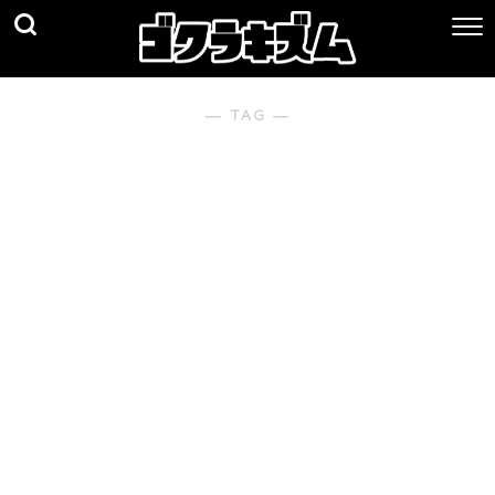
― TAG ―