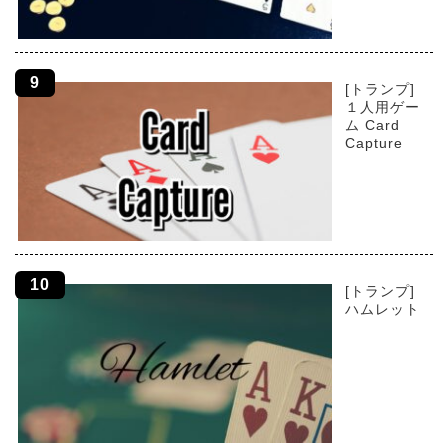
[トランプ]
１人用ゲー
ム Card
Capture
[トランプ]
ハムレット