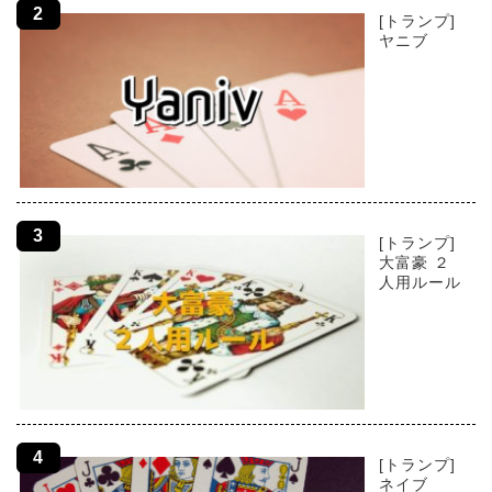
[トランプ]
ヤニブ
[トランプ]
大富豪 ２
人用ルール
[トランプ]
ネイブ