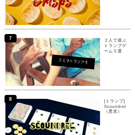
２人で遊ぶ
トランプゲ
ーム５選
[トランプ]
Scoundrel
（悪党）