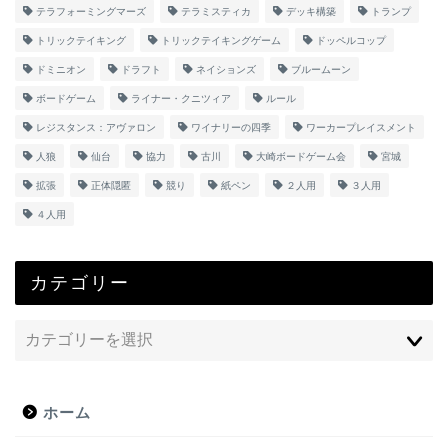
テラフォーミングマーズ
テラミスティカ
デッキ構築
トランプ
トリックテイキング
トリックテイキングゲーム
ドッペルコップ
ドミニオン
ドラフト
ネイションズ
ブルームーン
ボードゲーム
ライナー・クニツィア
ルール
レジスタンス：アヴァロン
ワイナリーの四季
ワーカープレイスメント
人狼
仙台
協力
古川
大崎ボードゲーム会
宮城
拡張
正体隠匿
競り
紙ペン
２人用
３人用
４人用
カテゴリー
ホーム