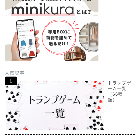
人気記事
トランプゲ
ーム一覧
（66種
類）