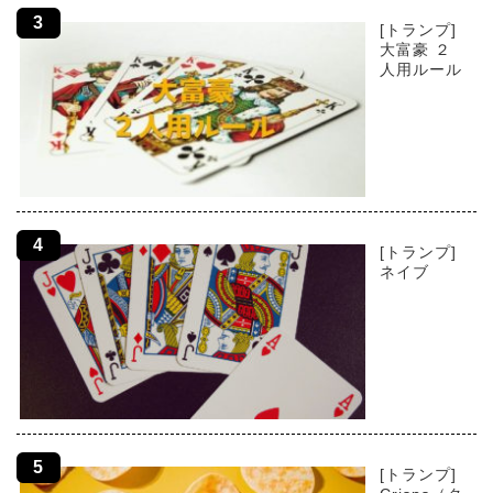
[トランプ]
大富豪 ２
人用ルール
[トランプ]
ネイブ
[トランプ]