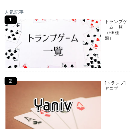
人気記事
トランプゲ
ーム一覧
（66種
類）
[トランプ]
ヤニブ