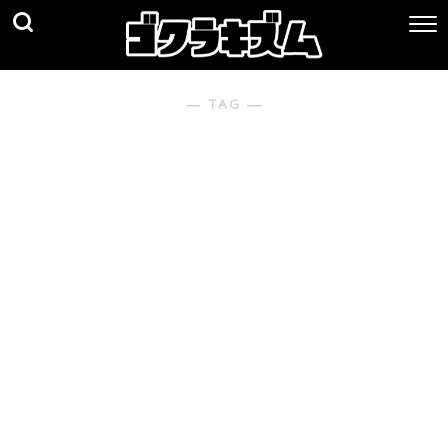
― TAG ―