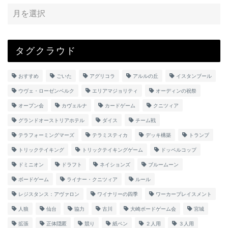
タグクラウド
おすすめ
ごいた
アグリコラ
アルルの丘
イスタンブール
ウヴェ・ローゼンベルク
エリアマジョリティ
オーディンの祝祭
オープン会
カヴェルナ
カードゲーム
クニツィア
グランドオーストリアホテル
ダイス
チーム戦
テラフォーミングマーズ
テラミスティカ
デッキ構築
トランプ
トリックテイキング
トリックテイキングゲーム
ドッペルコップ
ドミニオン
ドラフト
ネイションズ
ブルームーン
ボードゲーム
ライナー・クニツィア
ルール
レジスタンス：アヴァロン
ワイナリーの四季
ワーカープレイスメント
人狼
仙台
協力
古川
大崎ボードゲーム会
宮城
拡張
正体隠匿
競り
紙ペン
２人用
３人用