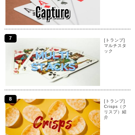
[トランプ]
マルチスタ
ック
[トランプ]
Crisps（ク
リスプ）紹
介