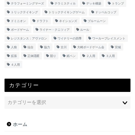
テラフォーミングマーズ
テラミスティカ
デッキ構築
トランプ
トリックテイキング
トリックテイキングゲーム
ドッペルコップ
ドミニオン
ドラフト
ネイションズ
ブルームーン
ボードゲーム
ライナー・クニツィア
ルール
レジスタンス：アヴァロン
ワイナリーの四季
ワーカープレイスメント
人狼
仙台
協力
古川
大崎ボードゲーム会
宮城
拡張
正体隠匿
競り
紙ペン
２人用
３人用
４人用
カテゴリー
ホーム