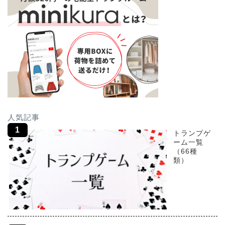
人気記事
トランプゲ
ーム一覧
（66種
類）