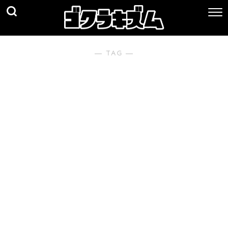
― TAG ―