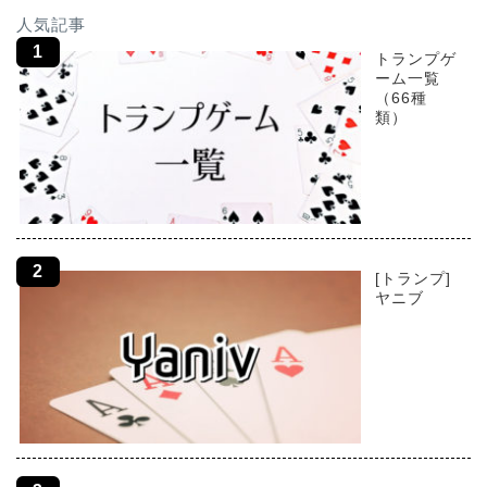
人気記事
トランプゲ
ーム一覧
（66種
類）
[トランプ]
ヤニブ