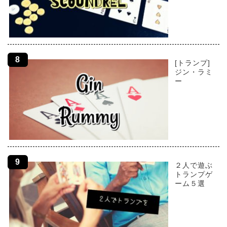
[トランプ]
ジン・ラミ
ー
２人で遊ぶ
トランプゲ
ーム５選