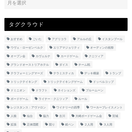
タグクラウド
おすすめ
ごいた
アグリコラ
アルルの丘
イスタンブール
ウヴェ・ローゼンベルク
エリアマジョリティ
オーディンの祝祭
オープン会
カヴェルナ
カードゲーム
クニツィア
グランドオーストリアホテル
ダイス
チーム戦
テラフォーミングマーズ
テラミスティカ
デッキ構築
トランプ
トリックテイキング
トリックテイキングゲーム
ドッペルコップ
ドミニオン
ドラフト
ネイションズ
ブルームーン
ボードゲーム
ライナー・クニツィア
ルール
レジスタンス：アヴァロン
ワイナリーの四季
ワーカープレイスメント
人狼
仙台
協力
古川
大崎ボードゲーム会
宮城
拡張
正体隠匿
競り
紙ペン
２人用
３人用