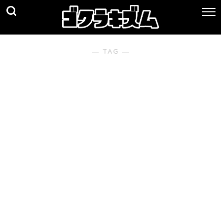
― TAG ―