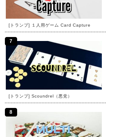
[トランプ] １人用ゲーム Card Capture
[トランプ] Scoundrel（悪党）