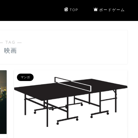
TOP
ボードゲーム
― TAG ―
映画
マンガ