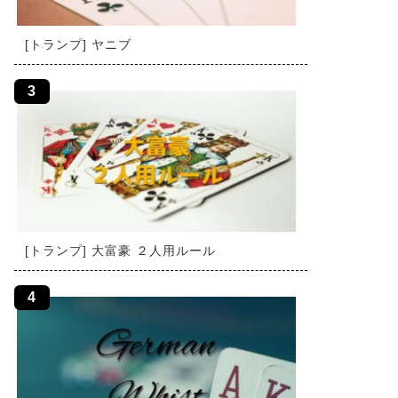
[トランプ] ヤニブ
[トランプ] 大富豪 ２人用ルール