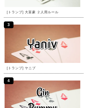
[トランプ] 大富豪 ２人用ルール
[トランプ] ヤニブ