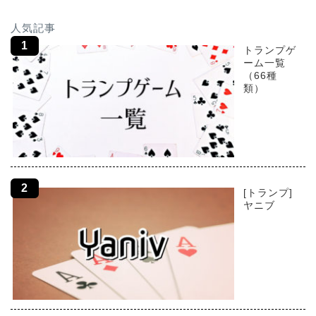
人気記事
トランプゲ
ーム一覧
（66種
類）
[トランプ]
ヤニブ