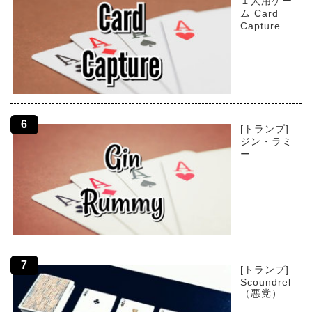
１人用ゲー
ム Card
Capture
[トランプ]
ジン・ラミ
ー
[トランプ]
Scoundrel
（悪党）