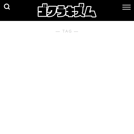
― TAG ―