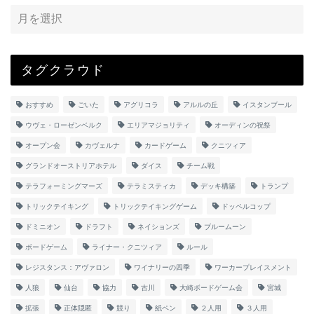
タグクラウド
おすすめ
ごいた
アグリコラ
アルルの丘
イスタンブール
ウヴェ・ローゼンベルク
エリアマジョリティ
オーディンの祝祭
オープン会
カヴェルナ
カードゲーム
クニツィア
グランドオーストリアホテル
ダイス
チーム戦
テラフォーミングマーズ
テラミスティカ
デッキ構築
トランプ
トリックテイキング
トリックテイキングゲーム
ドッペルコップ
ドミニオン
ドラフト
ネイションズ
ブルームーン
ボードゲーム
ライナー・クニツィア
ルール
レジスタンス：アヴァロン
ワイナリーの四季
ワーカープレイスメント
人狼
仙台
協力
古川
大崎ボードゲーム会
宮城
拡張
正体隠匿
競り
紙ペン
２人用
３人用