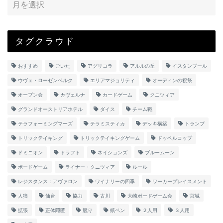
タグクラウド
おすすめ
ごいた
アグリコラ
アルルの丘
イスタンブール
ウヴェ・ローゼンベルク
エリアマジョリティ
オーディンの祝祭
オープン会
カヴェルナ
カードゲーム
クニツィア
グランドオーストリアホテル
ダイス
チーム戦
テラフォーミングマーズ
テラミスティカ
デッキ構築
トランプ
トリックテイキング
トリックテイキングゲーム
ドッペルコップ
ドミニオン
ドラフト
ネイションズ
ブルームーン
ボードゲーム
ライナー・クニツィア
ルール
レジスタンス：アヴァロン
ワイナリーの四季
ワーカープレイスメント
人狼
仙台
協力
古川
大崎ボードゲーム会
宮城
拡張
正体隠匿
競り
紙ペン
２人用
３人用