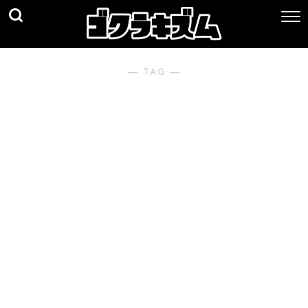
― TAG ―