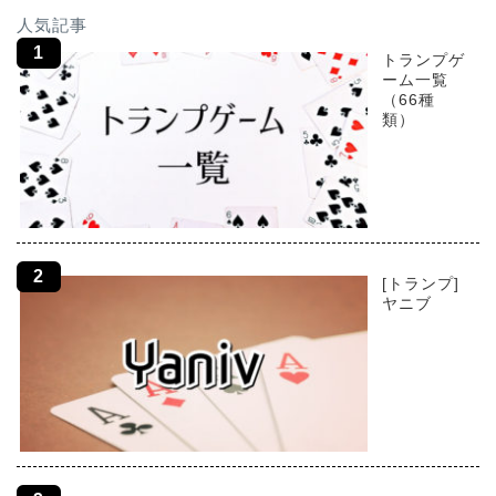
人気記事
トランプゲ
ーム一覧
（66種
類）
[トランプ]
ヤニブ