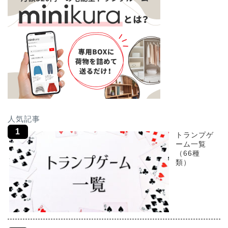
人気記事
トランプゲ
ーム一覧
（66種
類）