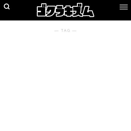
― TAG ―