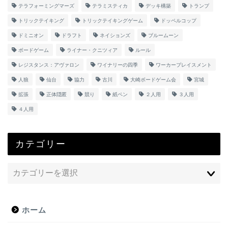
テラフォーミングマーズ
テラミスティカ
デッキ構築
トランプ
トリックテイキング
トリックテイキングゲーム
ドッペルコップ
ドミニオン
ドラフト
ネイションズ
ブルームーン
ボードゲーム
ライナー・クニツィア
ルール
レジスタンス：アヴァロン
ワイナリーの四季
ワーカープレイスメント
人狼
仙台
協力
古川
大崎ボードゲーム会
宮城
拡張
正体隠匿
競り
紙ペン
２人用
３人用
４人用
カテゴリー
ホーム