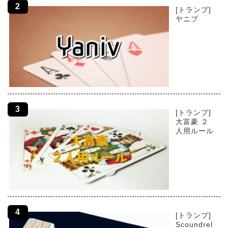
[トランプ]
ヤニブ
[トランプ]
大富豪 ２
人用ルール
[トランプ]
Scoundrel