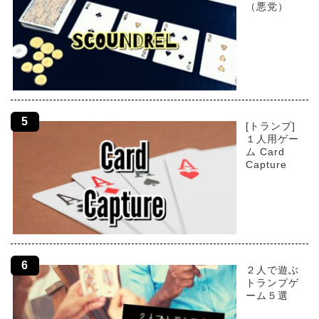
（悪党）
[トランプ]
１人用ゲー
ム Card
Capture
２人で遊ぶ
トランプゲ
ーム５選