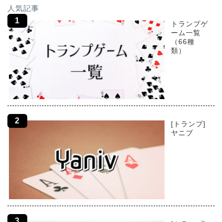
人気記事
トランプゲ
ーム一覧
（66種
類）
[トランプ]
ヤニブ