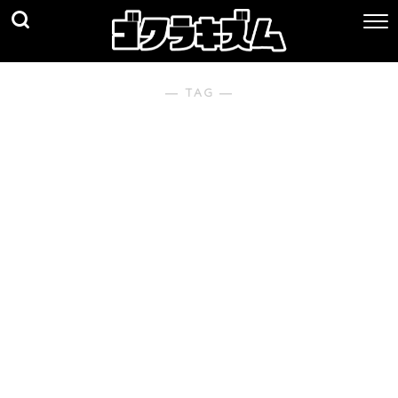
― TAG ―