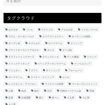
タグクラウド
おすすめ
ごいた
アグリコラ
アルルの丘
イスタンブール
ウヴェ・ローゼンベルク
エリアマジョリティ
オーディンの祝祭
オープン会
カヴェルナ
カードゲーム
クニツィア
グランドオーストリアホテル
ダイス
チーム戦
テラフォーミングマーズ
テラミスティカ
デッキ構築
トランプ
トリックテイキング
トリックテイキングゲーム
ドッペルコップ
ドミニオン
ドラフト
ネイションズ
ブルームーン
ボードゲーム
ライナー・クニツィア
ルール
レジスタンス：アヴァロン
ワイナリーの四季
ワーカープレイスメント
人狼
仙台
協力
古川
大崎ボードゲーム会
宮城
拡張
正体隠匿
競り
紙ペン
２人用
３人用
４人用