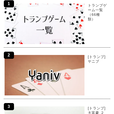
トランプゲ
ーム一覧
（66種
類）
[トランプ]
ヤニブ
[トランプ]
大富豪 ２