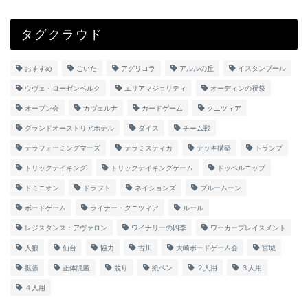
タグクラウド
おすすめ
ごいた
アグリコラ
アルルの丘
イスタンブール
ウヴェ・ローゼンベルク
エリアマジョリティ
オーディンの祝祭
オープン会
カヴェルナ
カードゲーム
クニツィア
グランドオーストリアホテル
ダイス
チーム戦
テラフォーミングマーズ
テラミスティカ
デッキ構築
トランプ
トリックテイキング
トリックテイキングゲーム
ドッペルコップ
ドミニオン
ドラフト
ネイションズ
ブルームーン
ボードゲーム
ライナー・クニツィア
ルール
レジスタンス：アヴァロン
ワイナリーの四季
ワーカープレイスメント
人狼
仙台
協力
古川
大崎ボードゲーム会
宮城
拡張
正体隠匿
競り
紙ペン
２人用
３人用
４人用