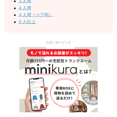
３人用
４人用
４人用（ペア戦）
５人以上
スポンサーリンク