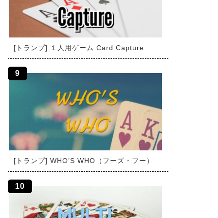
[トランプ] １人用ゲーム Card Capture
[トランプ] WHO’S WHO（フーズ・フー）