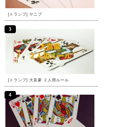
[トランプ] ヤニブ
[トランプ] 大富豪 ２人用ルール