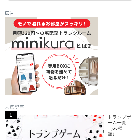
広告
人気記事
トランプゲ
ーム一覧
（66種
類）