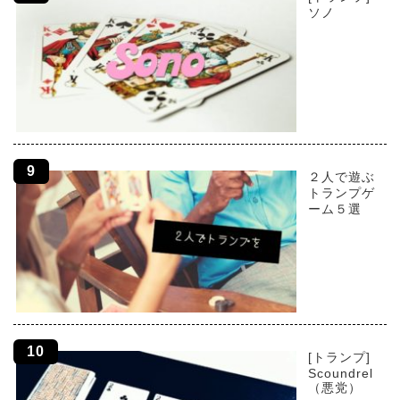
ソノ
２人で遊ぶ
トランプゲ
ーム５選
[トランプ]
Scoundrel
（悪党）