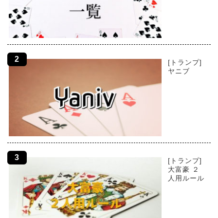
[トランプ]
ヤニブ
[トランプ]
大富豪 ２
人用ルール