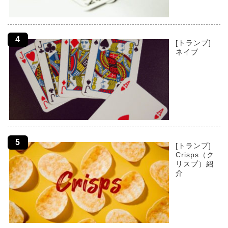
[トランプ]
ネイブ
[トランプ]
Crisps（ク
リスプ）紹
介