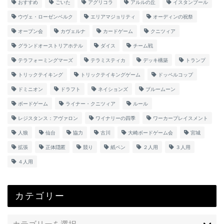
おすすめ
ごいた
アグリコラ
アルルの丘
イスタンブール
ウヴェ・ローゼンベルク
エリアマジョリティ
オーディンの祝祭
オープン会
カヴェルナ
カードゲーム
クニツィア
グランドオーストリアホテル
ダイス
チーム戦
テラフォーミングマーズ
テラミスティカ
デッキ構築
トランプ
トリックテイキング
トリックテイキングゲーム
ドッペルコップ
ドミニオン
ドラフト
ネイションズ
ブルームーン
ボードゲーム
ライナー・クニツィア
ルール
レジスタンス：アヴァロン
ワイナリーの四季
ワーカープレイスメント
人狼
仙台
協力
古川
大崎ボードゲーム会
宮城
拡張
正体隠匿
競り
紙ペン
２人用
３人用
４人用
カテゴリー