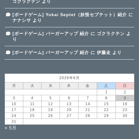
ゴクラクテン
より
[ボードゲーム] Yokai Septet（妖怪セプテット）紹介
に
ナナシサ
より
[ボードゲーム] バーガーアップ 紹介
に
ゴクラクテン
よ
り
[ボードゲーム] バーガーアップ 紹介
に
伊藤走
より
2026年8月
月
火
水
木
金
土
日
1
2
3
4
5
6
7
8
9
10
11
12
13
14
15
16
17
18
19
20
21
22
23
24
25
26
27
28
29
30
31
« 5月