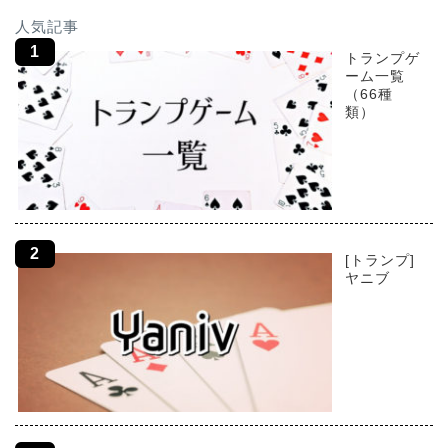
人気記事
トランプゲ
ーム一覧
（66種
類）
[トランプ]
ヤニブ