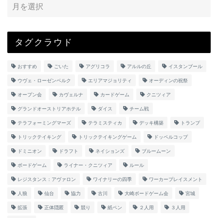
タグクラウド
おすすめ
ごいた
アグリコラ
アルルの丘
イスタンブール
ウヴェ・ローゼンベルク
エリアマジョリティ
オーディンの祝祭
オープン会
カヴェルナ
カードゲーム
クニツィア
グランドオーストリアホテル
ダイス
チーム戦
テラフォーミングマーズ
テラミスティカ
デッキ構築
トランプ
トリックテイキング
トリックテイキングゲーム
ドッペルコップ
ドミニオン
ドラフト
ネイションズ
ブルームーン
ボードゲーム
ライナー・クニツィア
ルール
レジスタンス：アヴァロン
ワイナリーの四季
ワーカープレイスメント
人狼
仙台
協力
古川
大崎ボードゲーム会
宮城
拡張
正体隠匿
競り
紙ペン
２人用
３人用