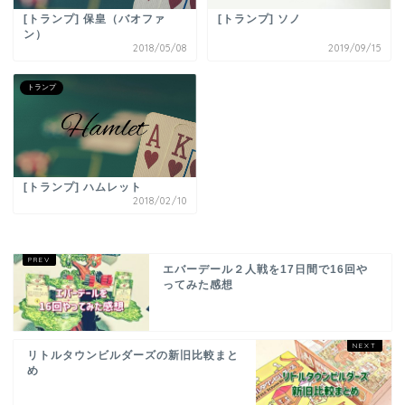
[トランプ] 保皇（バオファ
[トランプ] ソノ
ン）
2018/05/08
2019/09/15
トランプ
[トランプ] ハムレット
2018/02/10
エバーデール２人戦を17日間で16回や
ってみた感想
リトルタウンビルダーズの新旧比較まと
め