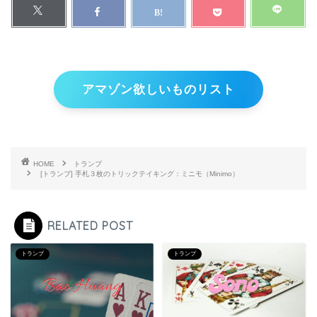
アマゾン欲しいものリスト
HOME
トランプ
[トランプ] 手札３枚のトリックテイキング：ミニモ（Minimo）
RELATED POST
トランプ
トランプ