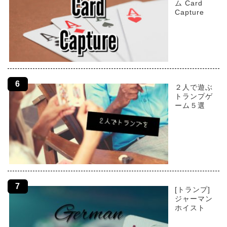
ム Card
Capture
２人で遊ぶ
トランプゲ
ーム５選
[トランプ]
ジャーマン
ホイスト