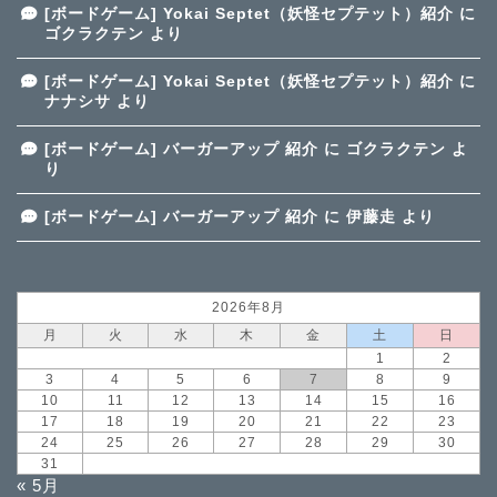
[ボードゲーム] Yokai Septet（妖怪セプテット）紹介
に
ゴクラクテン
より
[ボードゲーム] Yokai Septet（妖怪セプテット）紹介
に
ナナシサ
より
[ボードゲーム] バーガーアップ 紹介
に
ゴクラクテン
よ
り
[ボードゲーム] バーガーアップ 紹介
に
伊藤走
より
2026年8月
月
火
水
木
金
土
日
1
2
3
4
5
6
7
8
9
10
11
12
13
14
15
16
17
18
19
20
21
22
23
24
25
26
27
28
29
30
31
« 5月