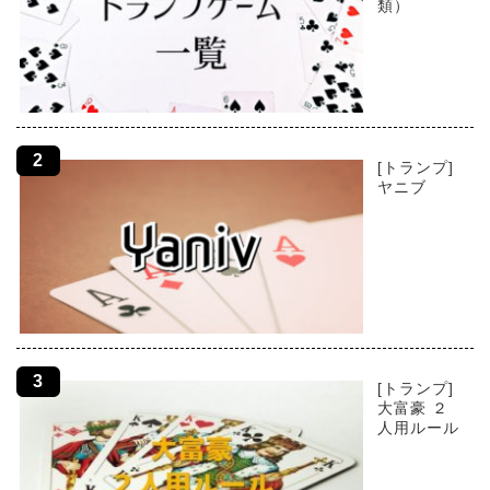
類）
[トランプ]
ヤニブ
[トランプ]
大富豪 ２
人用ルール