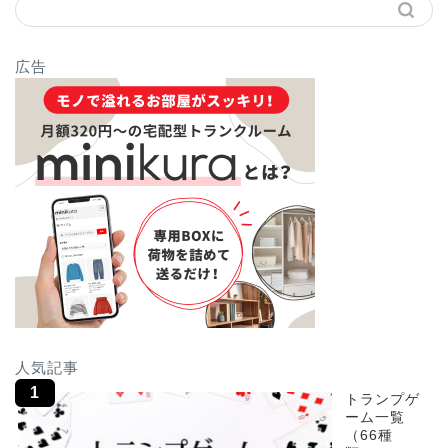
広告
人気記事
トランプゲ
ーム一覧
（66種