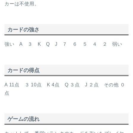
カーは不使用。
カードの強さ
強い A ３ K Q J ７ ６ ５ ４ ２ 弱い
カードの得点
A 11点 ３ 10点 K 4点 Q ３点 J ２点 その他 ０
点
ゲームの流れ