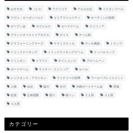
おすすめ
ごいた
アグリコラ
アルルの丘
イスタンブール
ウヴェ・ローゼンベルク
エリアマジョリティ
オーディンの祝祭
オープン会
カヴェルナ
カードゲーム
クニツィア
グランドオーストリアホテル
ダイス
チーム戦
テラフォーミングマーズ
テラミスティカ
デッキ構築
トランプ
トリックテイキング
トリックテイキングゲーム
ドッペルコップ
ドミニオン
ドラフト
ネイションズ
ブルームーン
ボードゲーム
ライナー・クニツィア
ルール
レジスタンス：アヴァロン
ワイナリーの四季
ワーカープレイスメント
人狼
仙台
協力
古川
大崎ボードゲーム会
宮城
拡張
正体隠匿
競り
紙ペン
２人用
３人用
４人用
カテゴリー