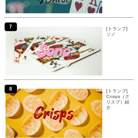
[トランプ]
ソノ
[トランプ]
Crisps（ク
リスプ）紹
介