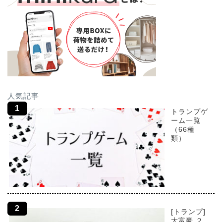
人気記事
トランプゲ
ーム一覧
（66種
類）
[トランプ]
大富豪 ２