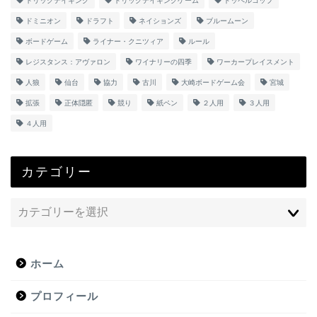
トリックテイキング
トリックテイキングゲーム
ドッペルコップ
ドミニオン
ドラフト
ネイションズ
ブルームーン
ボードゲーム
ライナー・クニツィア
ルール
レジスタンス：アヴァロン
ワイナリーの四季
ワーカープレイスメント
人狼
仙台
協力
古川
大崎ボードゲーム会
宮城
拡張
正体隠匿
競り
紙ペン
２人用
３人用
４人用
カテゴリー
ホーム
プロフィール