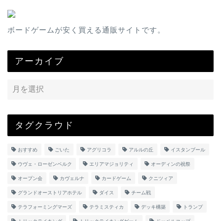
ボードゲームが安く買える通販サイトです。
アーカイブ
タグクラウド
おすすめ
ごいた
アグリコラ
アルルの丘
イスタンブール
ウヴェ・ローゼンベルク
エリアマジョリティ
オーディンの祝祭
オープン会
カヴェルナ
カードゲーム
クニツィア
グランドオーストリアホテル
ダイス
チーム戦
テラフォーミングマーズ
テラミスティカ
デッキ構築
トランプ