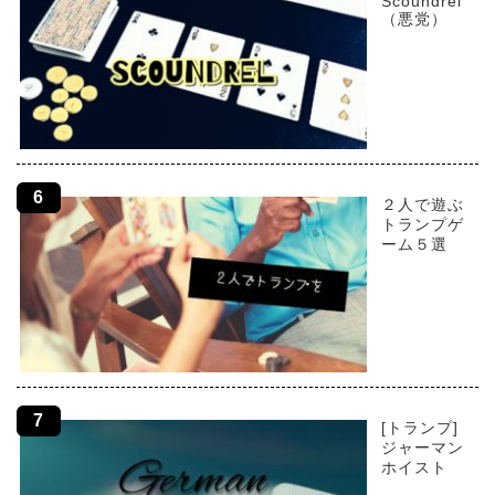
Scoundrel
（悪党）
２人で遊ぶ
トランプゲ
ーム５選
[トランプ]
ジャーマン
ホイスト