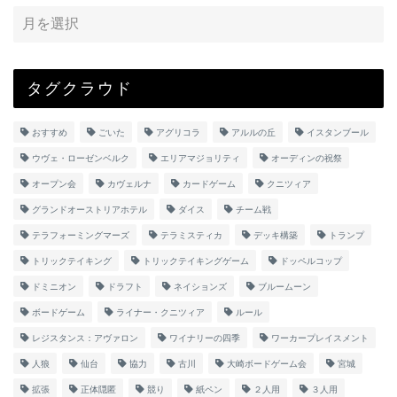
タグクラウド
おすすめ
ごいた
アグリコラ
アルルの丘
イスタンブール
ウヴェ・ローゼンベルク
エリアマジョリティ
オーディンの祝祭
オープン会
カヴェルナ
カードゲーム
クニツィア
グランドオーストリアホテル
ダイス
チーム戦
テラフォーミングマーズ
テラミスティカ
デッキ構築
トランプ
トリックテイキング
トリックテイキングゲーム
ドッペルコップ
ドミニオン
ドラフト
ネイションズ
ブルームーン
ボードゲーム
ライナー・クニツィア
ルール
レジスタンス：アヴァロン
ワイナリーの四季
ワーカープレイスメント
人狼
仙台
協力
古川
大崎ボードゲーム会
宮城
拡張
正体隠匿
競り
紙ペン
２人用
３人用