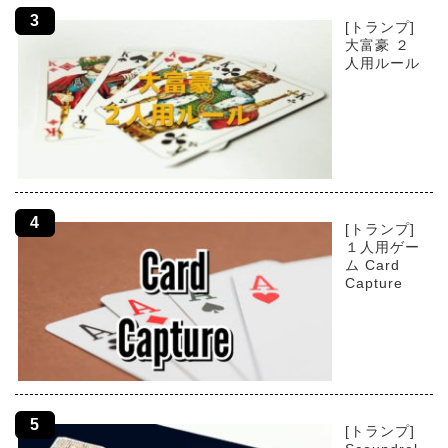
[トランプ]
大富豪 ２
人用ルール
[トランプ]
１人用ゲー
ム Card
Capture
[トランプ]