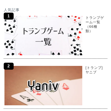
人気記事
トランプゲ
ーム一覧
（66種
類）
[トランプ]
ヤニブ