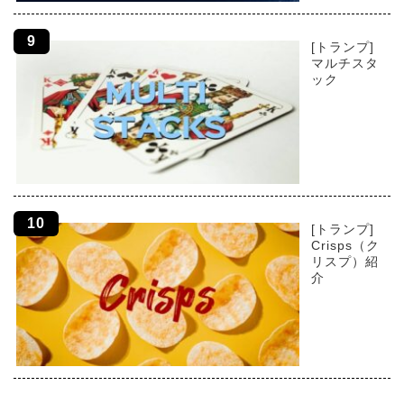
[トランプ]
マルチスタ
ック
[トランプ]
Crisps（ク
リスプ）紹
介