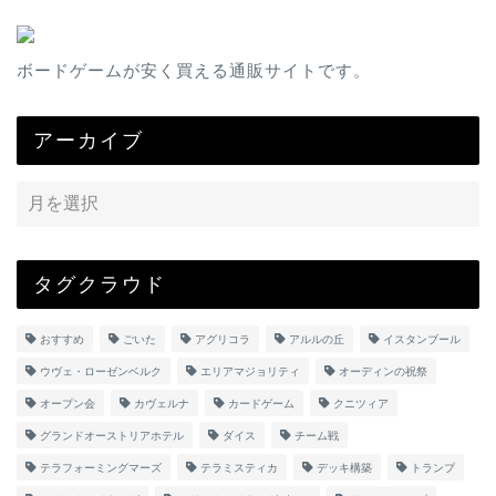
ボードゲームが安く買える通販サイトです。
アーカイブ
タグクラウド
おすすめ
ごいた
アグリコラ
アルルの丘
イスタンブール
ウヴェ・ローゼンベルク
エリアマジョリティ
オーディンの祝祭
オープン会
カヴェルナ
カードゲーム
クニツィア
グランドオーストリアホテル
ダイス
チーム戦
テラフォーミングマーズ
テラミスティカ
デッキ構築
トランプ