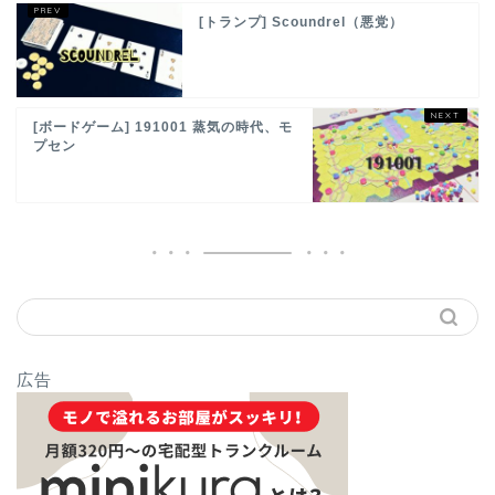
[トランプ] Scoundrel（悪党）
[ボードゲーム] 191001 蒸気の時代、モ
プセン
広告