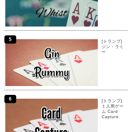
[トランプ]
ジン・ラミ
ー
[トランプ]
１人用ゲー
ム Card
Capture