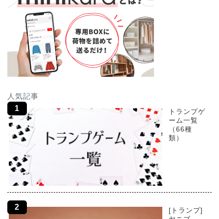
人気記事
トランプゲ
ーム一覧
（66種
類）
[トランプ]