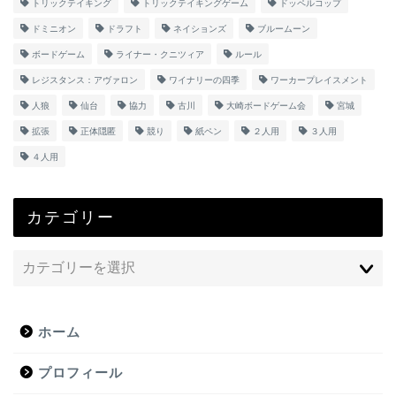
トリックテイキング
トリックテイキングゲーム
ドッペルコップ
ドミニオン
ドラフト
ネイションズ
ブルームーン
ボードゲーム
ライナー・クニツィア
ルール
レジスタンス：アヴァロン
ワイナリーの四季
ワーカープレイスメント
人狼
仙台
協力
古川
大崎ボードゲーム会
宮城
拡張
正体隠匿
競り
紙ペン
２人用
３人用
４人用
カテゴリー
ホーム
プロフィール