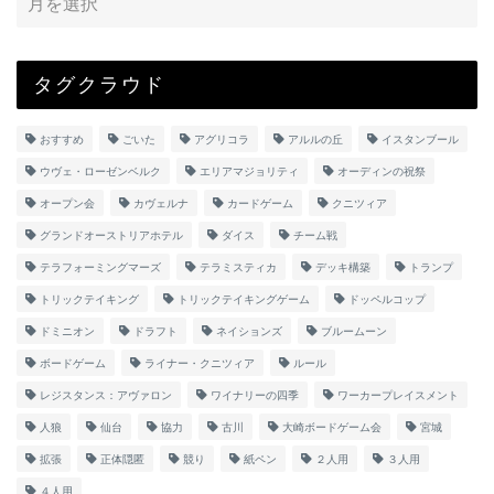
タグクラウド
おすすめ
ごいた
アグリコラ
アルルの丘
イスタンブール
ウヴェ・ローゼンベルク
エリアマジョリティ
オーディンの祝祭
オープン会
カヴェルナ
カードゲーム
クニツィア
グランドオーストリアホテル
ダイス
チーム戦
テラフォーミングマーズ
テラミスティカ
デッキ構築
トランプ
トリックテイキング
トリックテイキングゲーム
ドッペルコップ
ドミニオン
ドラフト
ネイションズ
ブルームーン
ボードゲーム
ライナー・クニツィア
ルール
レジスタンス：アヴァロン
ワイナリーの四季
ワーカープレイスメント
人狼
仙台
協力
古川
大崎ボードゲーム会
宮城
拡張
正体隠匿
競り
紙ペン
２人用
３人用
４人用