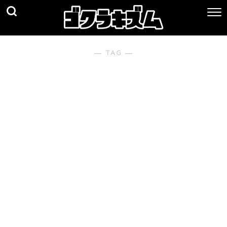
― TAG ―