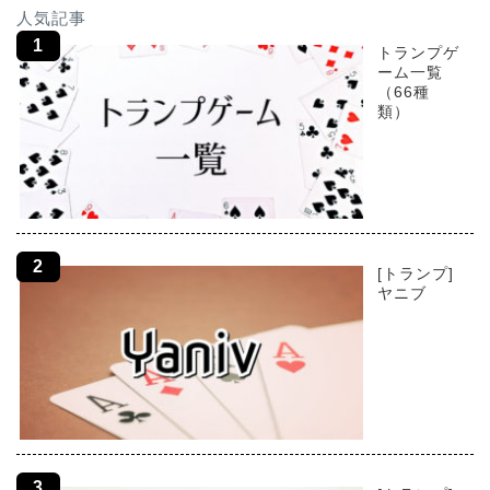
人気記事
トランプゲ
ーム一覧
（66種
類）
[トランプ]
ヤニブ