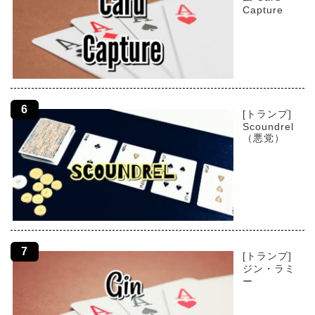
Capture
[トランプ]
Scoundrel
（悪党）
[トランプ]
ジン・ラミ
ー